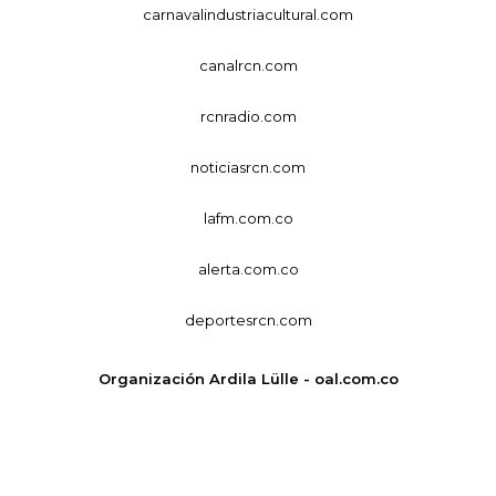
carnavalindustriacultural.com
canalrcn.com
rcnradio.com
noticiasrcn.com
lafm.com.co
alerta.com.co
deportesrcn.com
Organización Ardila Lülle - oal.com.co