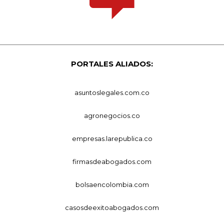
PORTALES ALIADOS:
asuntoslegales.com.co
agronegocios.co
empresas.larepublica.co
firmasdeabogados.com
bolsaencolombia.com
casosdeexitoabogados.com