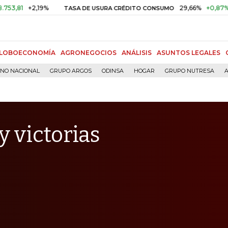
+2,19%
29,66%
+0,87%
+3,02%
TASA DE USURA CRÉDITO CONSUMO
LOBOECONOMÍA
AGRONEGOCIOS
ANÁLISIS
ASUNTOS LEGALES
RNO NACIONAL
GRUPO ARGOS
ODINSA
HOGAR
GRUPO NUTRESA
A
y victorias