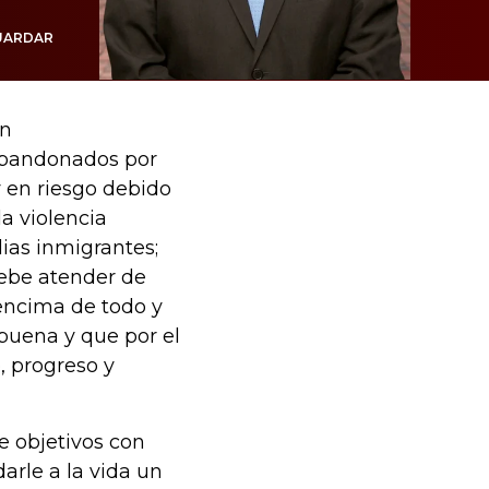
UARDAR
en
abandonados por
 en riesgo debido
a violencia
ias inmigrantes;
ebe atender de
 encima de todo y
 buena y que por el
, progreso y
e objetivos con
arle a la vida un