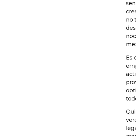
sen
cre
no 
des
noc
mez
Es 
emp
act
pro
opt
tod
Qui
ver
leg