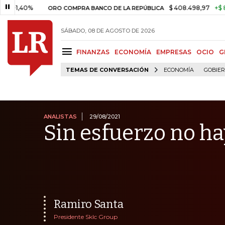
0%
$ 408.498,97
+$ 8.753,81
ORO COMPRA BANCO DE LA REPÚBLICA
SÁBADO, 08 DE AGOSTO DE 2026
FINANZAS
ECONOMÍA
EMPRESAS
OCIO
G
TEMAS DE CONVERSACIÓN
ECONOMÍA
GOBIE
ANALISTAS
29/08/2021
Sin esfuerzo no ha
Ramiro Santa
Presidente Sklc Group