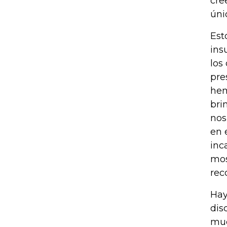
cre
úni
Est
ins
los
pre
hem
bri
nos
en 
inc
mos
rec
Hay
dis
mue