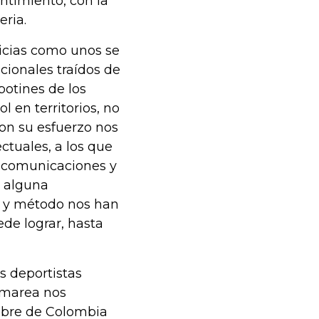
entimiento, con la
ria.
ticias como unos se
cionales traídos de
botines de los
 en territorios, no
on su esfuerzo nos
ectuales, a los que
y comunicaciones y
n alguna
io y método nos han
de lograr, hasta
os deportistas
y marea nos
ombre de Colombia