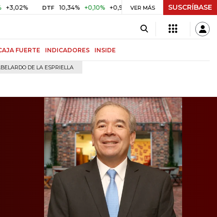
SUSCRÍBASE
10,34%
+0,10%
+0,98%
$ 416,96
+$ 0,05
+0,01%
DTF
UVR
VER MÁS
CAJA FUERTE
INDICADORES
INSIDE
BELARDO DE LA ESPRIELLA