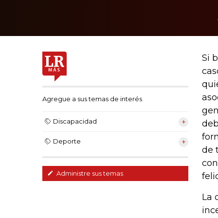
Si 
cas
qui
aso
Agregue a sus temas de interés
gen
Discapacidad
deb
for
Deporte
de 
con
Administre sus temas
fel
La 
inc