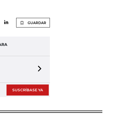
GUARDAR
ARA
Next slide
SUSCRÍBASE YA