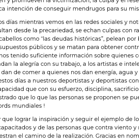
en y promueven la victimización, la culpa y el res
ca intención de conseguir mendrugos para su mise
os días mientras vemos en las redes sociales y no
ultan desde la precariedad, se echan culpas con ra
 cabellos como “las deudas históricas”, pelean por 
supuestos públicos y se matan para obtener control
os tenido suficiente información sobre quienes c
ndan la alegría con su trabajo, a los artistas e intel
 dan de comer a quienes nos dan energía, agua 
estos días a nuestros deportistas y deportistas co
apacidad que con su esfuerzo, disciplina, sacrific
trado que lo que las personas se proponen se pue
ords mundiales !
 que lograr la inspiración y seguir el ejemplo de l
capacitados y de las personas que contra viento 
stran el camino de la realización. Gracias en n