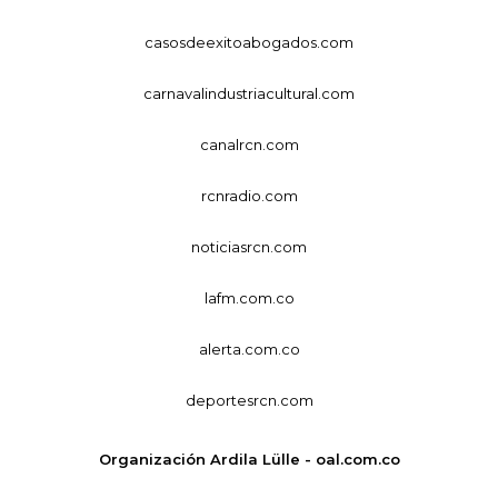
casosdeexitoabogados.com
carnavalindustriacultural.com
canalrcn.com
rcnradio.com
noticiasrcn.com
lafm.com.co
alerta.com.co
deportesrcn.com
Organización Ardila Lülle - oal.com.co