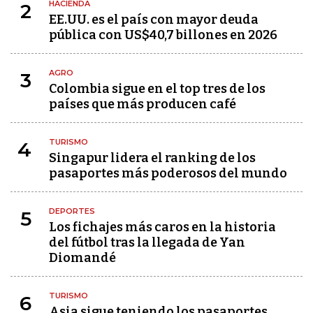
HACIENDA
2
EE.UU. es el país con mayor deuda
pública con US$40,7 billones en 2026
AGRO
3
Colombia sigue en el top tres de los
países que más producen café
TURISMO
4
Singapur lidera el ranking de los
pasaportes más poderosos del mundo
DEPORTES
5
Los fichajes más caros en la historia
del fútbol tras la llegada de Yan
Diomandé
TURISMO
6
Asia sigue teniendo los pasaportes