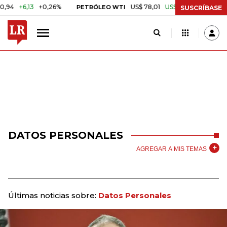
6,13
+0,26%
US$ 78,01
US$ 2,92
+3,89%
PETRÓLEO WTI
CAF
SUSCRÍBASE
DATOS PERSONALES
AGREGAR A MIS TEMAS
Últimas noticias sobre:
Datos Personales