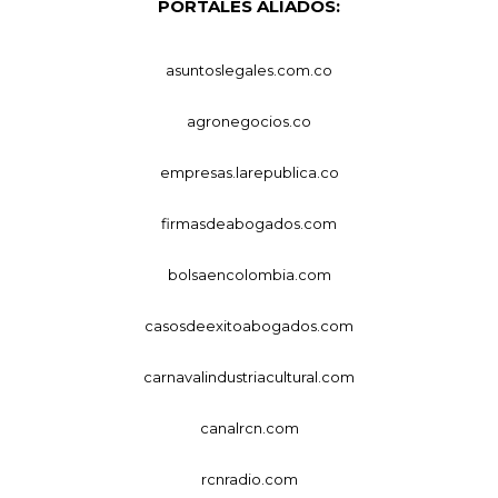
PORTALES ALIADOS:
asuntoslegales.com.co
agronegocios.co
empresas.larepublica.co
firmasdeabogados.com
bolsaencolombia.com
casosdeexitoabogados.com
carnavalindustriacultural.com
canalrcn.com
rcnradio.com