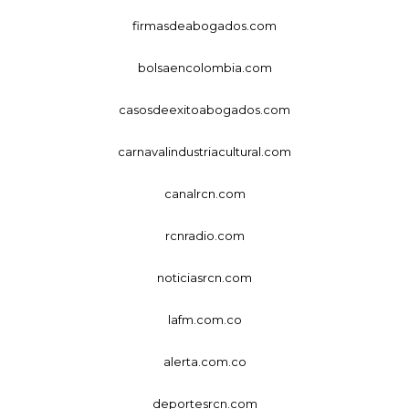
firmasdeabogados.com
bolsaencolombia.com
casosdeexitoabogados.com
carnavalindustriacultural.com
canalrcn.com
rcnradio.com
noticiasrcn.com
lafm.com.co
alerta.com.co
deportesrcn.com