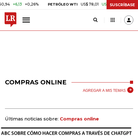
+6,13
+0,26%
US$ 78,01
US$ 2,92
+3,89%
PETRÓLEO WTI
CAF
SUSCRÍBASE
COMPRAS ONLINE
AGREGAR A MIS TEMAS
Últimas noticias sobre:
Compras online