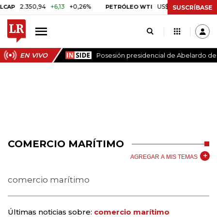
2.350,94
+6,13
+0,26%
US$ 78,01
US$ 2,92
+3,8
PETRÓLEO WTI
SUSCRÍBASE
EN VIVO
Posesión presidencial de Abelardo de l
COMERCIO MARÍTIMO
AGREGAR A MIS TEMAS
comercio marítimo
Últimas noticias sobre:
comercio marítimo