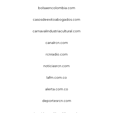
bolsaencolombia.com
casosdeexitoabogados.com
carnavalindustriacultural.com
canalrcn.com
rcnradio.com
noticiasrcn.com
lafm.com.co
alerta.com.co
deportesrcn.com