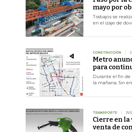
mayo por ob
Trabajos se reali
en el izaje de do
CONSTRUCCIÓN
2
Metro anunci
para continu
Durante el fin de
la mañana. Sin em
TRANSPORTE
15/
Cierre en la
venta de co