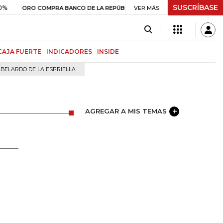
SUSCRÍBASE
$ 408.498,97
+$ 8.753,81
+2,19%
 COMPRA BANCO DE LA REPÚBLICA
VER MÁS
CAJA FUERTE
INDICADORES
INSIDE
BELARDO DE LA ESPRIELLA
AGREGAR A MIS TEMAS