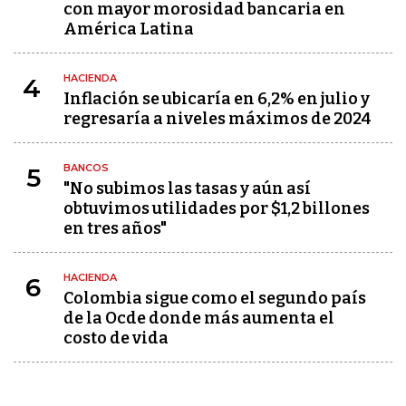
con mayor morosidad bancaria en
América Latina
HACIENDA
4
Inflación se ubicaría en 6,2% en julio y
regresaría a niveles máximos de 2024
BANCOS
5
"No subimos las tasas y aún así
obtuvimos utilidades por $1,2 billones
en tres años"
HACIENDA
6
Colombia sigue como el segundo país
de la Ocde donde más aumenta el
costo de vida