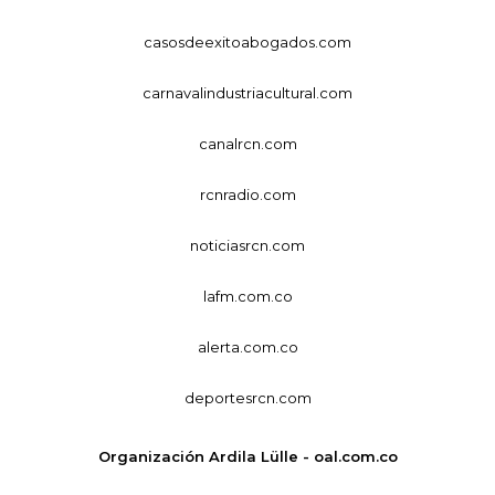
casosdeexitoabogados.com
carnavalindustriacultural.com
canalrcn.com
rcnradio.com
noticiasrcn.com
lafm.com.co
alerta.com.co
deportesrcn.com
Organización Ardila Lülle - oal.com.co