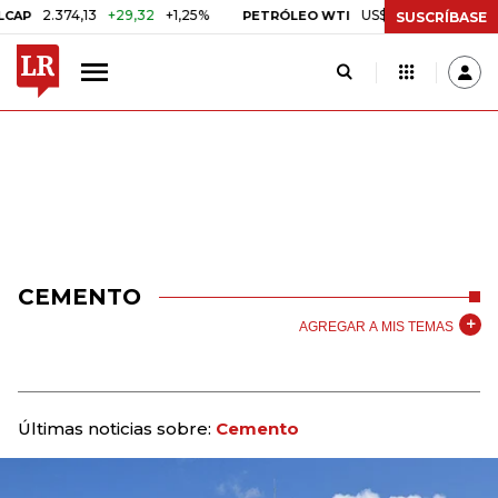
.374,13
+29,32
+1,25%
US$ 75,09
-US$ 0,24
-0,
PETRÓLEO WTI
SUSCRÍBASE
CEMENTO
AGREGAR A MIS TEMAS
Últimas noticias sobre:
Cemento