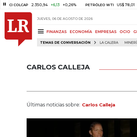
2.350,94
+6,13
+0,26%
US$ 78,01
US$ 2,9
COLCAP
PETRÓLEO WTI
JUEVES, 06 DE AGOSTO DE 2026
FINANZAS
ECONOMÍA
EMPRESAS
OCIO
G
TEMAS DE CONVERSACIÓN
LA CALERA
MINER
CARLOS CALLEJA
Últimas noticias sobre:
Carlos Calleja