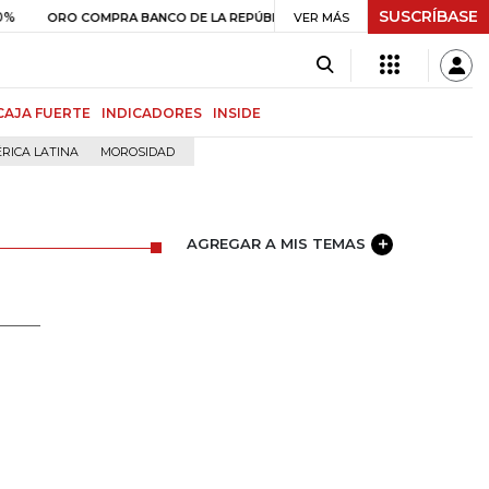
SUSCRÍBASE
$ 408.498,97
+$ 8.753,81
+2,19%
ORO COMPRA BANCO DE LA REPÚBLICA
VER MÁS
CAJA FUERTE
INDICADORES
INSIDE
RICA LATINA
MOROSIDAD
AGREGAR A MIS TEMAS