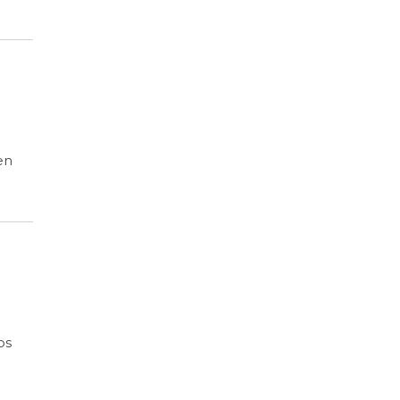
en
os