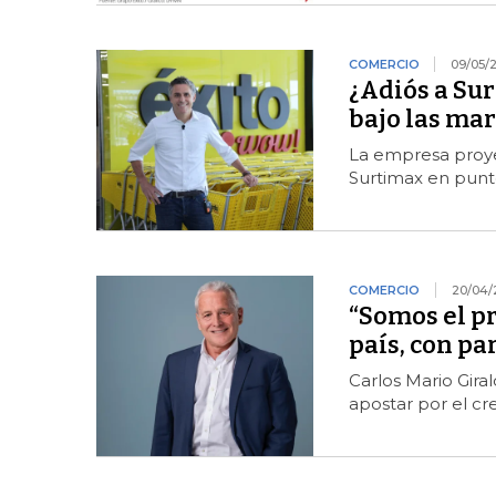
COMERCIO
09/05/
¿Adiós a Su
bajo las mar
La empresa proye
Surtimax en punto
COMERCIO
20/04/
“Somos el p
país, con pa
Carlos Mario Gira
apostar por el c