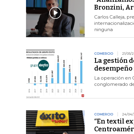
Bronzini, Ar
Carlos Calleja, p
internacionalizac
ninguna
COMERCIO
21/05/
La gestión de
desempeño f
La operación en 
conglomerado del
COMERCIO
24/04/
“En textil 
Centroaméri