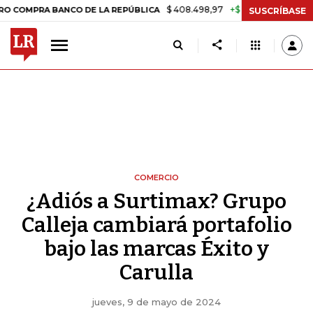
$ 408.498,97
+$ 8.753,81
+2,19%
A BANCO DE LA REPÚBLICA
TASA
SUSCRÍBASE
COMERCIO
¿Adiós a Surtimax? Grupo
Calleja cambiará portafolio
bajo las marcas Éxito y
Carulla
jueves, 9 de mayo de 2024