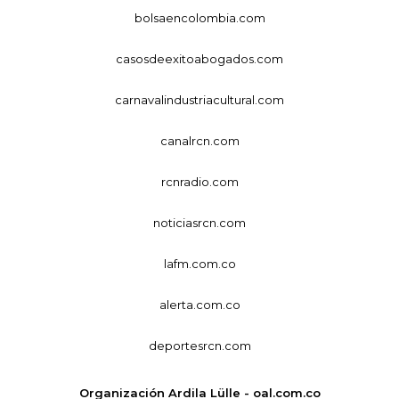
bolsaencolombia.com
casosdeexitoabogados.com
carnavalindustriacultural.com
canalrcn.com
rcnradio.com
noticiasrcn.com
lafm.com.co
alerta.com.co
deportesrcn.com
Organización Ardila Lülle - oal.com.co