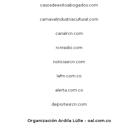
casosdeexitoabogados.com
carnavalindustriacultural.com
canalrcn.com
rcnradio.com
noticiasrcn.com
lafm.com.co
alerta.com.co
deportesrcn.com
Organización Ardila Lülle - oal.com.co