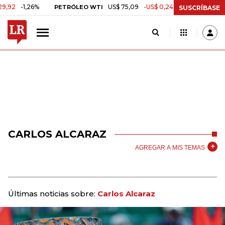
1,26%
US$ 75,09
-US$ 0,24
-0,32%
PETRÓLEO WTI
CAFÉ COL
SUSCRÍBASE
CARLOS ALCARAZ
AGREGAR A MIS TEMAS
Últimas noticias sobre:
Carlos Alcaraz