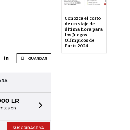
Conozca el costo
de un viaje de
última hora para
los Juegos
Olímpicos de
París 2024
GUARDAR
ARA
000 LR
entas en
Next slide
SUSCRÍBASE YA