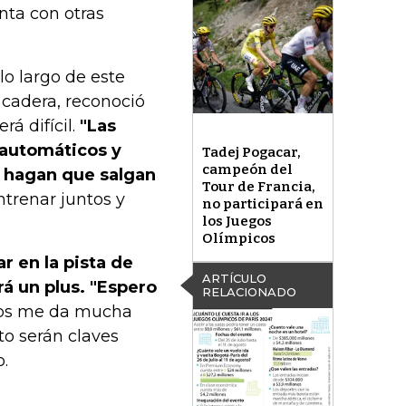
nta con otras
 lo largo de este
 cadera, reconoció
á difícil.
"Las
 automáticos y
Tadej Pogacar,
campeón del
 hagan que salgan
Tour de Francia,
renar juntos y
no participará en
los Juegos
Olímpicos
r en la pista de
ARTÍCULO
á un plus. "Espero
RELACIONADO
rros me da mucha
to serán claves
o.