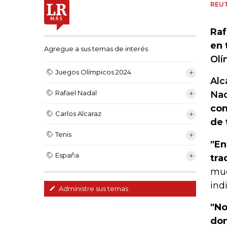
REU
Raf
en 
Agregue a sus temas de interés
Olí
Juegos Olímpicos 2024
Alc
Rafael Nadal
Nad
con
Carlos Alcaraz
de 
Tenis
"En
España
tra
muc
ind
Administre sus temas
"No
don