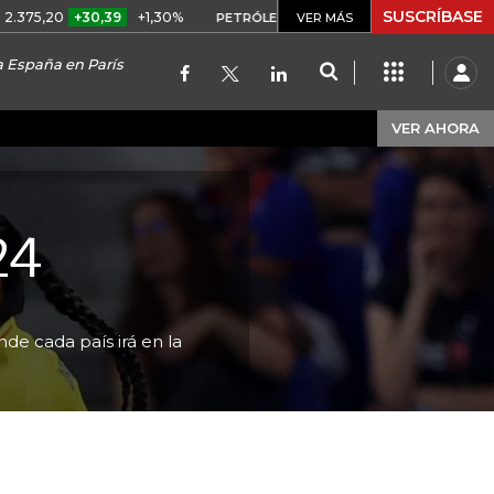
SUSCRÍBASE
+30,39
+1,30%
US$ 75,09
-US$ 0,24
-0,32%
PETRÓLEO WTI
VER MÁS
a España en París
VER AHORA
24
e cada país irá en la