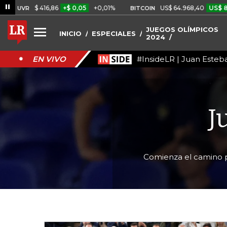
$ 416,86
+$ 0,05
+0,01%
US$ 64.968,40
US$ 856,80
+1
BITCOIN
JUEGOS OLÍMPICOS
INICIO
ESPECIALES
2024
#InsideLR | Juan Esteb
EN VIVO
J
Comienza el camino p