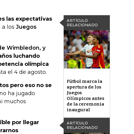
es las expectativas
ARTÍCULO
RELACIONADO
 a los
Juegos
 de Wimbledon, y
 años luchando
petencia olímpica
a el 4 de agosto.
Fútbol marca la
ntos pero eso no se
apertura de los
no ha jugado
Juegos
Olímpicos antes
ni muchos
de la ceremonia
inaugural
ble por llegar
ARTÍCULO
RELACIONADO
ararnos