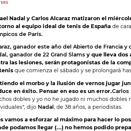
TERS
ael Nadal y Carlos Alcaraz matizaron el miércol
torno al equipo ideal de tenis de España
de cara
mpicos de París.
araz, ganador este año del Abierto de Francia y
al, ganador de 22 Grand Slams
y que lleva dos
tra las lesiones, serán protagonistas de la com
tenis
que comienza el sábado y se prolongará hast
tiendo el morbo y la ilusión de vernos jugar ju
duce en éxito. Pensar en eso es un error.
Carlos
hos dobles y yo no he jugado ni muchos dobles 
ividuales", dijo
Nadal
, de 38 años, a periodistas.
s vamos a esforzar al máximo para hacer lo posi
de podamos llegar (...) no hemos podido prep