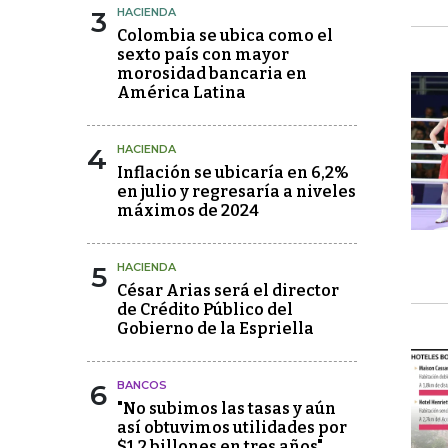
3
HACIENDA
Colombia se ubica como el
sexto país con mayor
morosidad bancaria en
América Latina
4
HACIENDA
Inflación se ubicaría en 6,2%
en julio y regresaría a niveles
máximos de 2024
5
HACIENDA
César Arias será el director
de Crédito Público del
Gobierno de la Espriella
6
BANCOS
"No subimos las tasas y aún
así obtuvimos utilidades por
$1,2 billones en tres años"