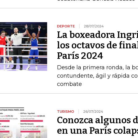
DEPORTE
28/07/2024
La boxeadora Ingri
los octavos de fina
París 2024
Desde la primera ronda, la 
contundente, ágil y rápida c
combate
TURISMO
26/07/2024
Conozca algunos d
en una París colap