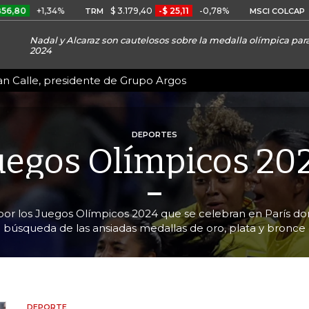
,34%
$ 3.179,40
-$ 25,11
-0,78%
2.375,20
TRM
MSCI COLCAP
Nadal y Alcaraz son cautelosos sobre la medalla olímpica par
2024
an Calle, presidente de Grupo Argos
DEPORTES
uegos Olímpicos 20
or los Juegos Olímpicos 2024 que se celebran en París dond
búsqueda de las ansiadas medallas de oro, plata y bronce
DEPORTE