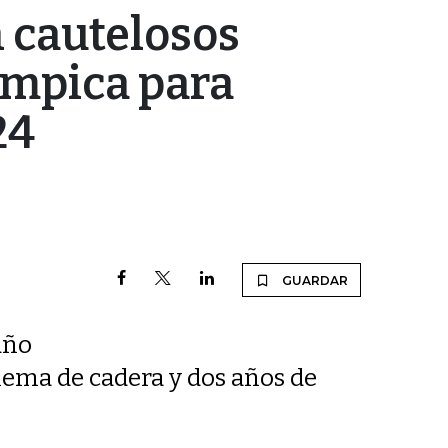
n cautelosos
ímpica para
24
GUARDAR
año
lema de cadera y dos años de