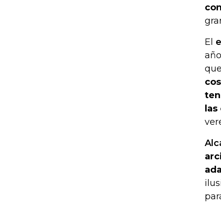
con
gra
El
e
año
que
cos
ten
las
ver
Alc
arc
ada
ilu
par