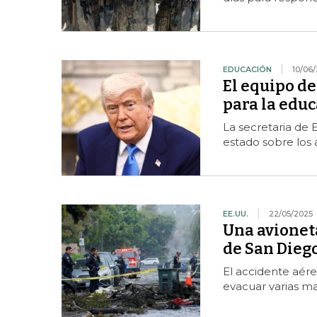
EDUCACIÓN
10/06
El equipo d
para la educ
La secretaria de 
estado sobre los a
EE.UU.
22/05/2025
Una avioneta
de San Diego
El accidente aére
evacuar varias ma