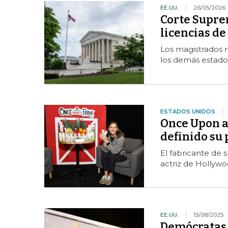
EE.UU.
26/05/2026
Corte Supre
licencias d
Los magistrados 
los demás estado
ESTADOS UNIDOS
Once Upon a 
definido su 
El fabricante de 
actriz de Hollywo
EE.UU.
15/08/2025
Demócratas 