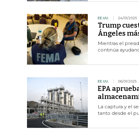
EE.UU.
24/01/2025
Trump cuest
Ángeles más
Mientras el presid
continúa ayudand
EE.UU.
06/01/2025
EPA aprueba
almacenamie
La captura y el se
tanto desde el pu