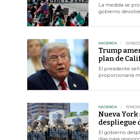
La medida se prod
gobierno devolver
HACIENDA
12/06/2
Trump amena
plan de Cali
El presidente señ
proporcionaría m
HACIENDA
11/06/2
Nueva York s
despliegue 
El gobierno despl
días para respond