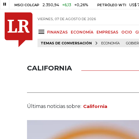
2.350,94
+6,13
+0,26%
US$ 78,01
US$ 
CI COLCAP
PETRÓLEO WTI
VIERNES, 07 DE AGOSTO DE 2026
FINANZAS
ECONOMÍA
EMPRESAS
OCIO
G
TEMAS DE CONVERSACIÓN
ECONOMÍA
GOBIE
CALIFORNIA
Últimas noticias sobre:
California