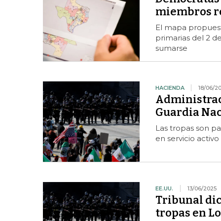
miembros re
El mapa propuesto
primarias del 2 d
sumarse
HACIENDA
18/06/2
Administrac
Guardia Nac
Las tropas son pa
en servicio acti
EE.UU.
13/06/2025
Tribunal di
tropas en L