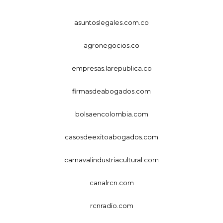
asuntoslegales.com.co
agronegocios.co
empresas.larepublica.co
firmasdeabogados.com
bolsaencolombia.com
casosdeexitoabogados.com
carnavalindustriacultural.com
canalrcn.com
rcnradio.com