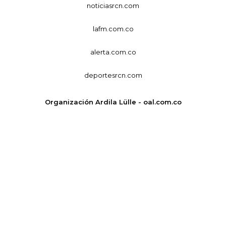
noticiasrcn.com
lafm.com.co
alerta.com.co
deportesrcn.com
Organización Ardila Lülle - oal.com.co