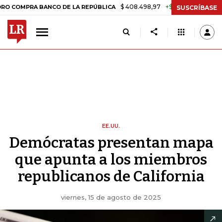
$ 408.498,97
+$ 8.753,81
+2,19%
RA BANCO DE LA REPÚBLICA
TAS
SUSCRÍBASE
EE.UU.
Demócratas presentan mapa
que apunta a los miembros
republicanos de California
viernes, 15 de agosto de 2025