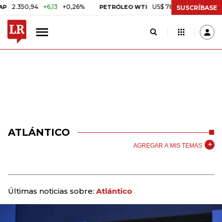
50,94
+6,13
+0,26%
US$ 78,01
US$ 2,92
+3,89%
PETRÓLEO WTI
SUSCRÍBASE
ATLÁNTICO
AGREGAR A MIS TEMAS
Últimas noticias sobre:
Atlántico