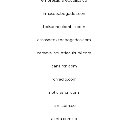
empresas.larepublica.co
firmasdeabogados.com
bolsaencolombia.com
casosdeexitoabogados.com
carnavalindustriacultural.com
canalrcn.com
rcnradio.com
noticiasrcn.com
lafm.com.co
alerta.com.co