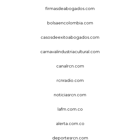
firmasdeabogados.com
bolsaencolombia.com
casosdeexitoabogados.com
carnavalindustriacultural.com
canalrcn.com
rcnradio.com
noticiasrcn.com
lafm.com.co
alerta.com.co
deportesrcn.com