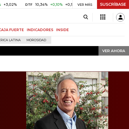
SUSCRÍBASE
VER AHORA
10,34%
+0,10%
+0,98%
$ 416,86
+$ 0,05
+0,01%
DTF
UVR
VER MÁS
CAJA FUERTE
INDICADORES
INSIDE
RICA LATINA
MOROSIDAD
VER AHORA