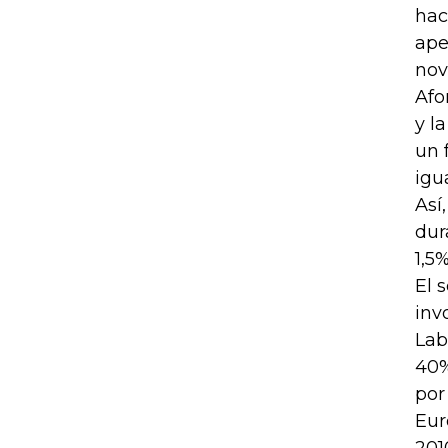
hac
ape
nov
Afo
y l
un 
igu
Así
dur
1,5
El 
inv
Lab
40%
por
Eur