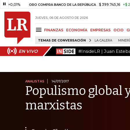
#InsideLR | Juan Esteb
EN VIVO
1%
$ 399.745,16
+$ 2.295,71
+
ORO COMPRA BANCO DE LA REPÚBLICA
JUEVES, 06 DE AGOSTO DE 2026
FINANZAS
ECONOMÍA
EMPRESAS
OCIO
G
TEMAS DE CONVERSACIÓN
LA CALERA
MINER
#InsideLR | Juan Esteb
EN VIVO
ANALISTAS
14/07/2017
Populismo global y
marxistas