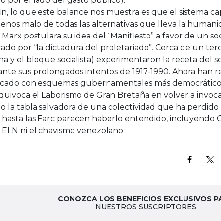
 por el lado del gasto público).
in, lo que este balance nos muestra es que el sistema cap
menos malo de todas las alternativas que lleva la huma
Marx postulara su idea del “Manifiesto” a favor de un so
rado por “la dictadura del proletariado”. Cerca de un te
na y el bloque socialista) experimentaron la receta del s
nte sus prolongados intentos de 1917-1990. Ahora han r
cado con esquemas gubernamentales más democráticos
quivoca el Laborismo de Gran Bretaña en volver a invoc
o la tabla salvadora de una colectividad que ha perdido
 hasta las Farc parecen haberlo entendido, incluyendo 
l ELN ni el chavismo venezolano.
CONOZCA LOS BENEFICIOS EXCLUSIVOS P
NUESTROS SUSCRIPTORES