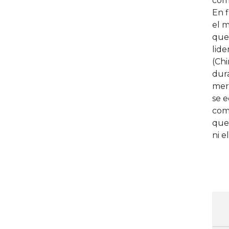
como
En f
el 
que 
lide
(Chi
dura
mer
se e
com
que
ni e