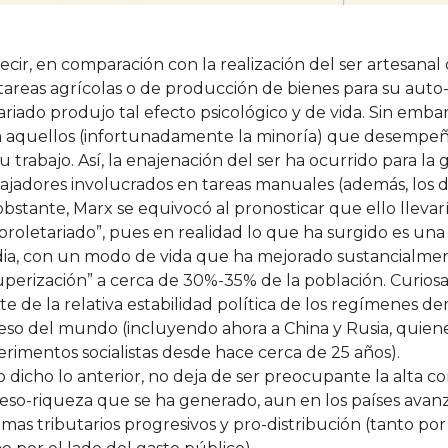
ecir, en comparación con la realización del ser artesanal
tareas agrícolas o de producción de bienes para su auto
ariado produjo tal efecto psicológico y de vida. Sin embar
a aquellos (infortunadamente la minoría) que desempeña
u trabajo. Así, la enajenación del ser ha ocurrido para la
ajadores involucrados en tareas manuales (además, los d
bstante, Marx se equivocó al pronosticar que ello llevar
proletariado”, pues en realidad lo que ha surgido es una
ia, con un modo de vida que ha mejorado sustancialment
perización” a cerca de 30%-35% de la población. Curiosa
te de la relativa estabilidad política de los regímenes d
eso del mundo (incluyendo ahora a China y Rusia, quie
rimentos socialistas desde hace cerca de 25 años).
 dicho lo anterior, no deja de ser preocupante la alta c
eso-riqueza que se ha generado, aun en los países avanz
emas tributarios progresivos y pro-distribución (tanto por 