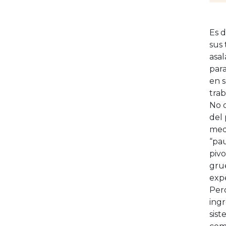
Es d
sus 
asal
par
en s
trab
No o
del 
med
“pau
pivo
gru
expe
Pero
ingr
sist