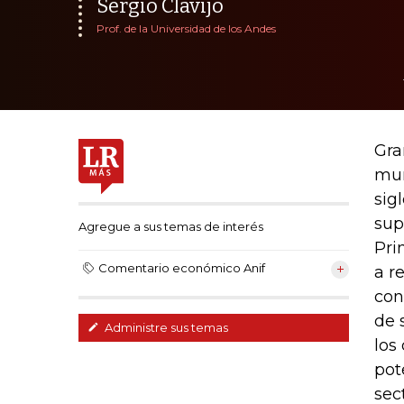
Sergio Clavijo
Prof. de la Universidad de los Andes
Gra
mun
sig
sup
Agregue a sus temas de interés
Pri
Comentario económico Anif
a r
con
de 
Administre sus temas
los
pot
sec