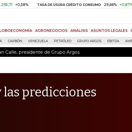
an Calle, presidente de Grupo Argos
0,58%
29,66%
+0,87%
+3,02%
TASA DE USURA CRÉDITO CONSUMO
LOBOECONOMÍA
AGRONEGOCIOS
ANÁLISIS
ASUNTOS LEGALES
ÍA
CARBÓN
VENEZUELA
PETRÓLEO
GRUPO ARGOS
EBITDA
AMÉ
an Calle, presidente de Grupo Argos
 las predicciones