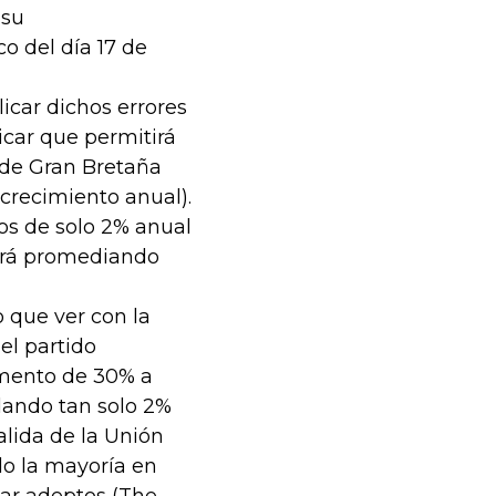
 su
o del día 17 de
icar dichos errores
icar que permitirá
 de Gran Bretaña
 crecimiento anual).
tos de solo 2% anual
ará promediando
 que ver con la
el partido
lamento de 30% a
dando tan solo 2%
lida de la Unión
do la mayoría en