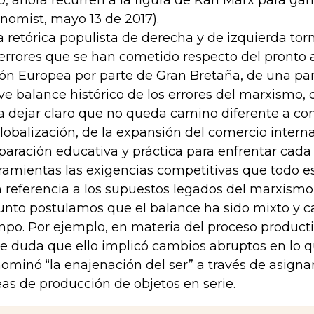
0, ahora recurren a la figura de Karl Marx para ga
nomist, mayo 13 de 2017).
a retórica populista de derecha y de izquierda torn
 errores que se han cometido respecto del pronto
ón Europea por parte de Gran Bretaña, de una part
ve balance histórico de los errores del marxismo, d
a dejar claro que no queda camino diferente a con
globalización, de la expansión del comercio interna
paración educativa y práctica para enfrentar cada
ramientas las exigencias competitivas que todo es
 referencia a los supuestos legados del marxismo,
unto postulamos que el balance ha sido mixto y c
mpo. Por ejemplo, en materia del proceso productiv
e duda que ello implicó cambios abruptos en lo q
ominó “la enajenación del ser” a través de asignarl
eas de producción de objetos en serie.