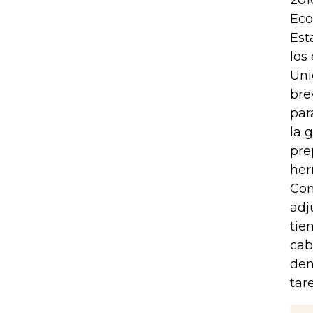
201
Eco
Est
los
Uni
bre
par
la 
pre
her
Con
adj
tie
cab
den
tar