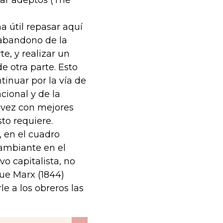
nar adeptos (The
a útil repasar aquí
 abandono de la
e, y realizar un
e otra parte. Esto
tinuar por la vía de
cional y de la
 vez con mejores
to requiere.
 en el cuadro
ambiante en el
o capitalista, no
ue Marx (1844)
e a los obreros las