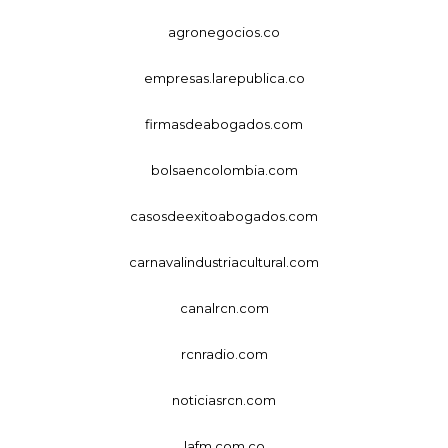
agronegocios.co
empresas.larepublica.co
firmasdeabogados.com
bolsaencolombia.com
casosdeexitoabogados.com
carnavalindustriacultural.com
canalrcn.com
rcnradio.com
noticiasrcn.com
lafm.com.co