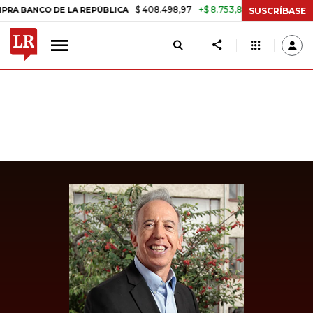
$ 408.498,97
+$ 8.753,81
+2,19%
CO DE LA REPÚBLICA
TASA DE 
SUSCRÍBASE