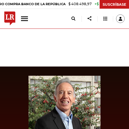
$ 408.498,97
+$ 8.753,81
+2,19%
RA BANCO DE LA REPÚBLICA
TAS
SUSCRÍBASE