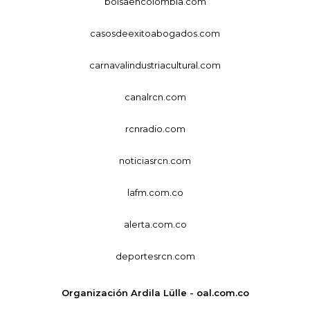
bolsaencolombia.com
casosdeexitoabogados.com
carnavalindustriacultural.com
canalrcn.com
rcnradio.com
noticiasrcn.com
lafm.com.co
alerta.com.co
deportesrcn.com
Organización Ardila Lülle - oal.com.co