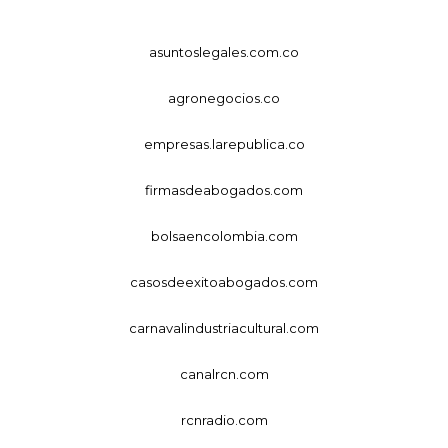
asuntoslegales.com.co
agronegocios.co
empresas.larepublica.co
firmasdeabogados.com
bolsaencolombia.com
casosdeexitoabogados.com
carnavalindustriacultural.com
canalrcn.com
rcnradio.com