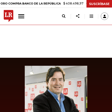
$ 408.498,97
+$ 8.753,81
+2,19%
OMPRA BANCO DE LA REPÚBLICA
SUSCRÍBASE