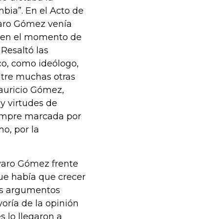
mbia”. En el Acto de
aro Gómez venía
a en el momento de
Resaltó las
o, como ideólogo,
ntre muchas otras
Mauricio Gómez,
y virtudes de
empre marcada por
mo, por la
lvaro Gómez frente
ue había que crecer
sus argumentos
oría de la opinión
 lo llegaron a