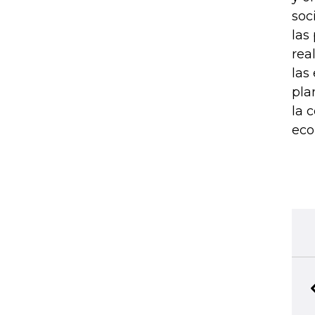
soc
las
rea
las
pla
la 
eco