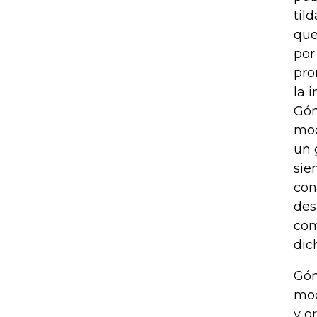
til
que
por
pro
la 
Góm
mod
un 
sie
con
des
com
dic
Góm
mod
y o