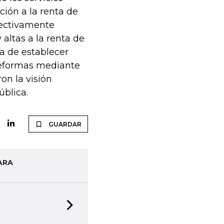
ción a la renta de
fectivamente
altas a la renta de
ia de establecer
reformas mediante
on la visión
blica.
GUARDAR
ARA
Next slide