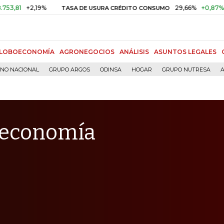
2,19%
29,66%
+0,87%
+3,02%
TASA DE USURA CRÉDITO CONSUMO
LOBOECONOMÍA
AGRONEGOCIOS
ANÁLISIS
ASUNTOS LEGALES
RNO NACIONAL
GRUPO ARGOS
ODINSA
HOGAR
GRUPO NUTRESA
A
 economía