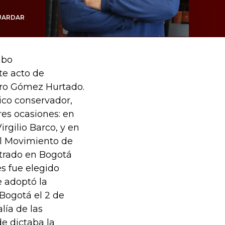
UARDAR
abo
te acto de
aro Gómez Hurtado.
ico conservador,
res ocasiones: en
rgilio Barco, y en
el Movimiento de
strado en Bogotá
és fue elegido
 adoptó la
Bogotá el 2 de
lía de las
de dictaba la