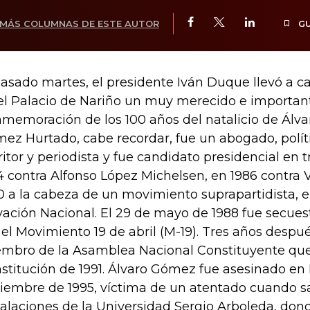
MÁS COLUMNAS DE ESTE AUTOR
G
pasado martes, el presidente Iván Duque llevó a c
el Palacio de Nariño un muy merecido e importan
memoración de los 100 años del natalicio de Álv
ez Hurtado, cabe recordar, fue un abogado, polít
ritor y periodista y fue candidato presidencial en t
4 contra Alfonso López Michelsen, en 1986 contra Vi
0 a la cabeza de un movimiento suprapartidista, 
vación Nacional. El 29 de mayo de 1988 fue secue
 el Movimiento 19 de abril (M-19). Tres años despu
mbro de la Asamblea Nacional Constituyente que
stitución de 1991. Álvaro Gómez fue asesinado en 
iembre de 1995, víctima de un atentado cuando sa
talaciones de la Universidad Sergio Arboleda, don