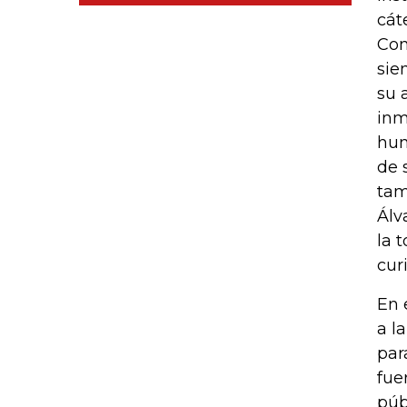
cát
Con
sie
su 
inm
hum
de 
tam
Álv
la 
cur
En 
a l
par
fue
púb