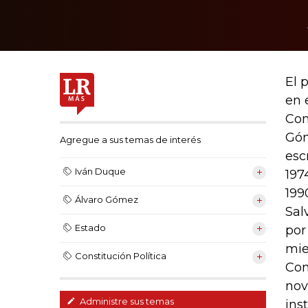
El 
en 
Con
Góm
Agregue a sus temas de interés
esc
Iván Duque
197
199
Álvaro Gómez
Sal
Estado
por
mie
Constitución Política
Con
nov
Administre sus temas
ins