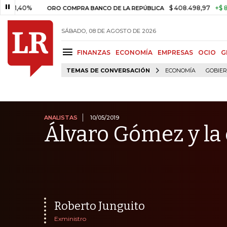
%
$ 408.498,97
+$ 8.753,81
+
ORO COMPRA BANCO DE LA REPÚBLICA
SÁBADO, 08 DE AGOSTO DE 2026
FINANZAS
ECONOMÍA
EMPRESAS
OCIO
G
TEMAS DE CONVERSACIÓN
ECONOMÍA
GOBIE
ANALISTAS
10/05/2019
Álvaro Gómez y la
Roberto Junguito
Exministro