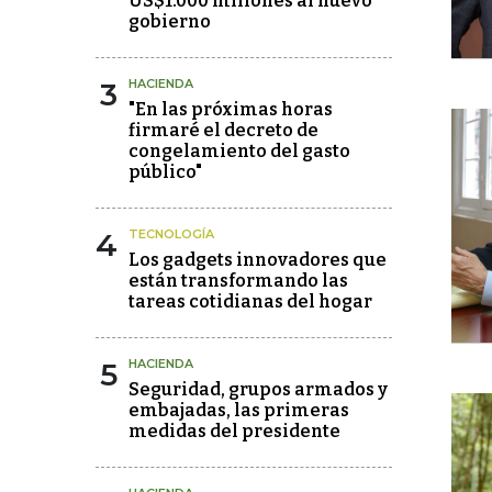
US$1.000 millones al nuevo
gobierno
3
HACIENDA
"En las próximas horas
firmaré el decreto de
congelamiento del gasto
público"
4
TECNOLOGÍA
Los gadgets innovadores que
están transformando las
tareas cotidianas del hogar
5
HACIENDA
Seguridad, grupos armados y
embajadas, las primeras
medidas del presidente