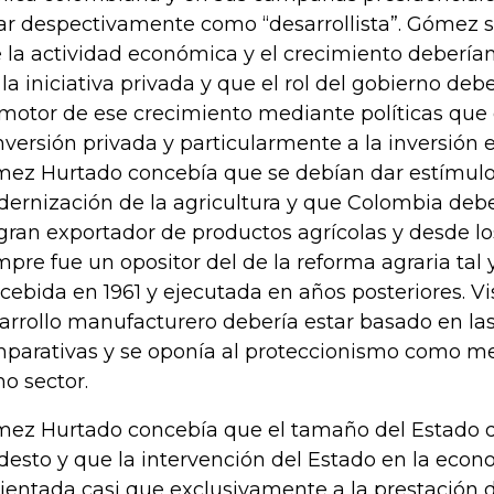
dar despectivamente como “desarrollista”. Gómez 
 la actividad económica y el crecimiento deberían
 la iniciativa privada y que el rol del gobierno debe
motor de ese crecimiento mediante políticas que 
inversión privada y particularmente a la inversión e
ez Hurtado concebía que se debían dar estímulos
ernización de la agricultura y que Colombia debe
gran exportador de productos agrícolas y desde l
mpre fue un opositor del de la reforma agraria tal
cebida en 1961 y ejecutada en años posteriores. Vi
arrollo manufacturero debería estar basado en las
parativas y se oponía al proteccionismo como me
ho sector.
ez Hurtado concebía que el tamaño del Estado d
esto y que la intervención del Estado en la eco
rientada casi que exclusivamente a la prestación d