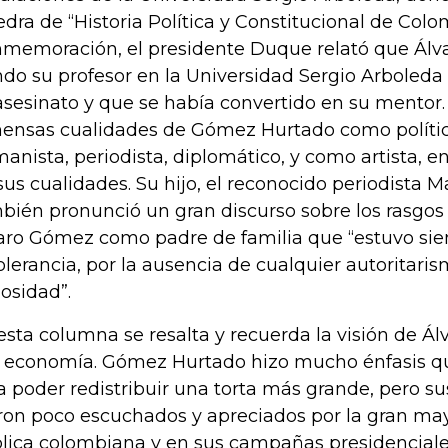
edra de “Historia Política y Constitucional de Colo
memoración, el presidente Duque relató que Álv
ndo su profesor en la Universidad Sergio Arboled
asesinato y que se había convertido en su mentor. 
ensas cualidades de Gómez Hurtado como polític
anista, periodista, diplomático, y como artista, e
sus cualidades. Su hijo, el reconocido periodista 
bién pronunció un gran discurso sobre los rasgos 
aro Gómez como padre de familia que “estuvo si
tolerancia, por la ausencia de cualquier autoritaris
iosidad”.
esta columna se resalta y recuerda la visión de Á
a economía. Gómez Hurtado hizo mucho énfasis q
a poder redistribuir una torta más grande, pero 
ron poco escuchados y apreciados por la gran may
lica colombiana y en sus campañas presidenciales