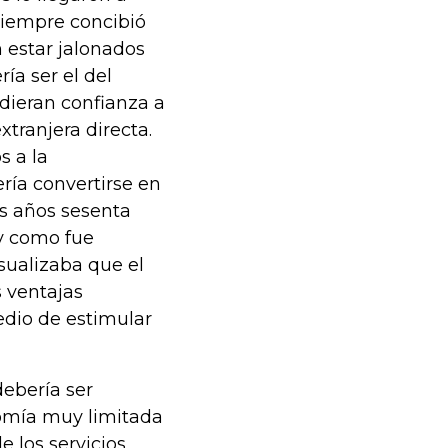
siempre concibió
 estar jalonados
ría ser el del
dieran confianza a
xtranjera directa.
 a la
ría convertirse en
os años sesenta
 y como fue
sualizaba que el
 ventajas
dio de estimular
ebería ser
nomía muy limitada
e los servicios