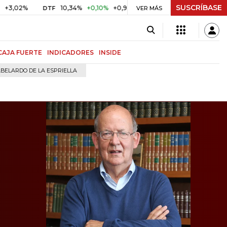
SUSCRÍBASE
10,34%
+0,10%
+0,98%
$ 416,96
+$ 0,05
+0,01%
DTF
UVR
VER MÁS
CAJA FUERTE
INDICADORES
INSIDE
BELARDO DE LA ESPRIELLA