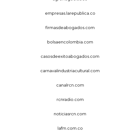
empresas.larepublica.co
firmasdeabogados.com
bolsaencolombia.com
casosdeexitoabogados.com
carnavalindustriacultural.com
canalrcn.com
rcnradio.com
noticiasrcn.com
lafm.com.co