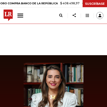
$ 408.498,97
+$ 8.753,81
+2,19%
OMPRA BANCO DE LA REPÚBLICA
SUSCRÍBASE