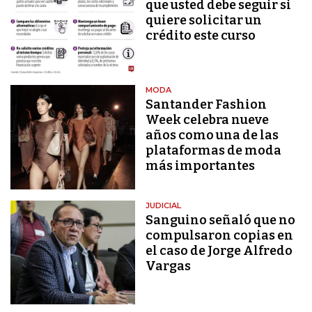
que usted debe seguir si
quiere solicitar un
crédito este curso
MODA
Santander Fashion
Week celebra nueve
años como una de las
plataformas de moda
más importantes
JUDICIAL
Sanguino señaló que no
compulsaron copias en
el caso de Jorge Alfredo
Vargas