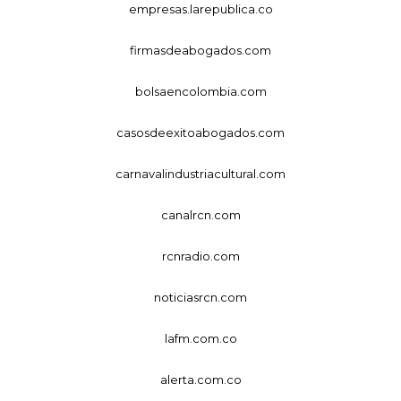
empresas.larepublica.co
firmasdeabogados.com
bolsaencolombia.com
casosdeexitoabogados.com
carnavalindustriacultural.com
canalrcn.com
rcnradio.com
noticiasrcn.com
lafm.com.co
alerta.com.co