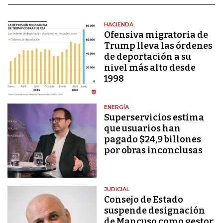
HACIENDA
Ofensiva migratoria de
Trump lleva las órdenes
de deportación a su
nivel más alto desde
1998
ENERGÍA
Superservicios estima
que usuarios han
pagado $24,9 billones
por obras inconclusas
JUDICIAL
Consejo de Estado
suspende designación
de Mancuso como gestor