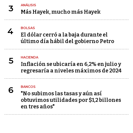
ANÁLISIS
3
Más Hayek, mucho más Hayek
BOLSAS
4
El dólar cerró a la baja durante el
último día hábil del gobierno Petro
HACIENDA
5
Inflación se ubicaría en 6,2% en julio y
regresaría a niveles máximos de 2024
BANCOS
6
"No subimos las tasas y aún así
obtuvimos utilidades por $1,2 billones
en tres años"