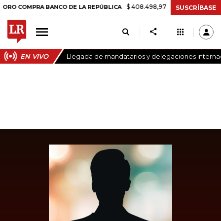
$ 408.498,97
+$ 8.753,81
+2,19%
OMPRA BANCO DE LA REPÚBLICA
SUSCRÍBASE
EN VIVO
Llegada de mandatarios y delegaciones internaci