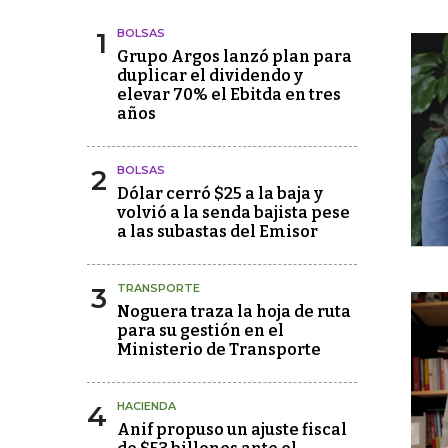
1
BOLSAS
Grupo Argos lanzó plan para
duplicar el dividendo y
elevar 70% el Ebitda en tres
años
2
BOLSAS
Dólar cerró $25 a la baja y
volvió a la senda bajista pese
a las subastas del Emisor
3
TRANSPORTE
Noguera traza la hoja de ruta
para su gestión en el
Ministerio de Transporte
4
HACIENDA
Anif propuso un ajuste fiscal