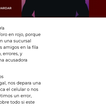
UARDAR
 Ya
oro en rojo, porque
n una sucursal
 amigos en la fila
 errores, y
una acusadora
os
egal, nos depara una
ca el celular o nos
timos un error,
obre todo si este