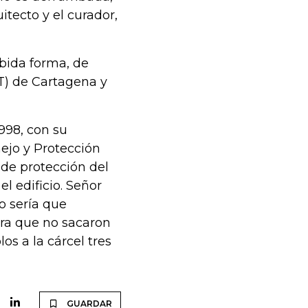
itecto y el curador,
ebida forma, de
T) de Cartagena y
998, con su
ejo y Protección
 de protección del
l edificio. Señor
o sería que
ura que no sacaron
s a la cárcel tres
GUARDAR