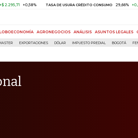
1
+0,58%
29,66%
+0,87%
+3,
TASA DE USURA CRÉDITO CONSUMO
LOBOECONOMÍA
AGRONEGOCIOS
ANÁLISIS
ASUNTOS LEGALES
MASTER
EXPORTACIONES
DÓLAR
IMPUESTO PREDIAL
BOGOTÁ
FE
onal