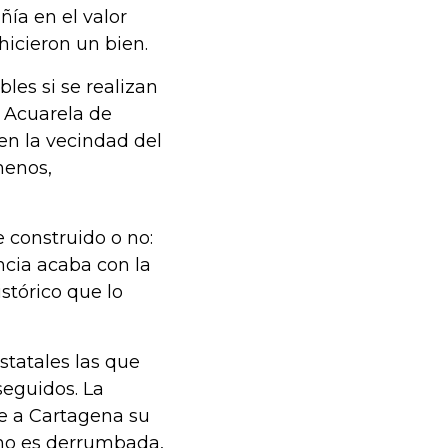
ía en el valor
hicieron un bien.
les si se realizan
o Acuarela de
 en la vecindad del
menos,
e construido o no:
ncia acaba con la
istórico que lo
statales las que
seguidos. La
e a Cartagena su
 no es derrumbada,