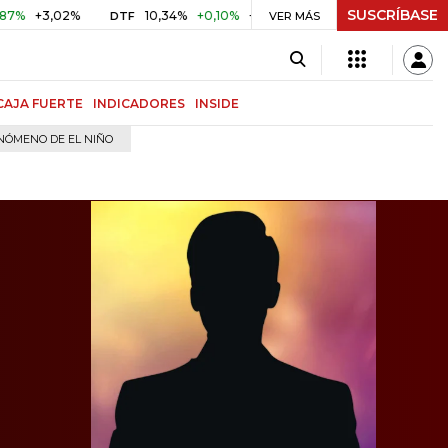
SUSCRÍBASE
02%
10,34%
+0,10%
+0,98%
$ 416,86
+$ 0,05
+0,01
DTF
UVR
VER MÁS
CAJA FUERTE
INDICADORES
INSIDE
NÓMENO DE EL NIÑO