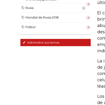
últ
Rusia
El 
Mundial de Rusia 2018
bri
abu
Fútbol
des
com
Administre sus temas
emp
ind
La 
de 
com
cel
léas
Los
de 