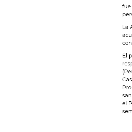
fue
per
La 
acu
con
El 
res
(Pe
Cas
Pro
san
el 
sem