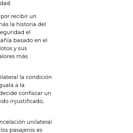
dad.
por recibir un
ás la historia del
seguridad el
añía basado en el
otos y sus
alores más
lateral la condición
guala a la
decide confiscar un
do injustificado,
ncelación unilateral
los pasajeros es