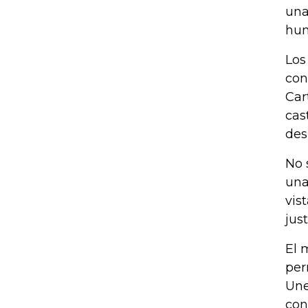
una
hum
Los
con
Car
cas
des
No 
una
vis
just
El 
per
Une
con