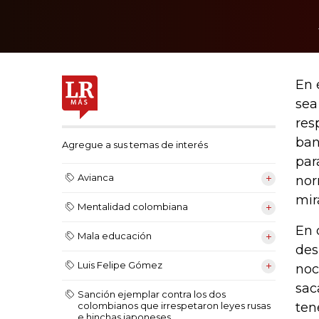
En 
sea
res
ban
Agregue a sus temas de interés
par
Avianca
nor
mir
Mentalidad colombiana
En 
Mala educación
des
Luis Felipe Gómez
noc
sac
Sanción ejemplar contra los dos
ten
colombianos que irrespetaron leyes rusas
e hinchas japoneses