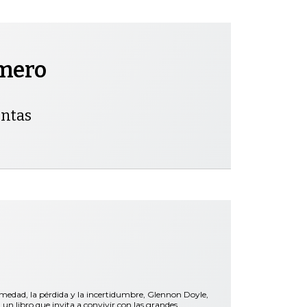
omero
entas
rmedad, la pérdida y la incertidumbre, Glennon Doyle,
libro que invita a convivir con las grandes