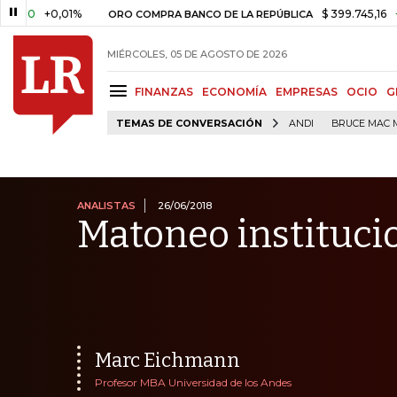
0,01%
$ 399.745,16
+$ 2.295,7
ORO COMPRA BANCO DE LA REPÚBLICA
MIÉRCOLES, 05 DE AGOSTO DE 2026
FINANZAS
ECONOMÍA
EMPRESAS
OCIO
G
TEMAS DE CONVERSACIÓN
ANDI
BRUCE MAC 
ANALISTAS
26/06/2018
Matoneo instituci
Marc Eichmann
Profesor MBA Universidad de los Andes