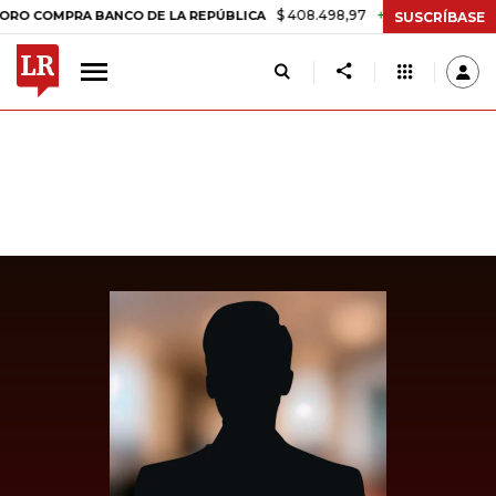
$ 408.498,97
+$ 8.753,81
+2,19%
MPRA BANCO DE LA REPÚBLICA
T
SUSCRÍBASE