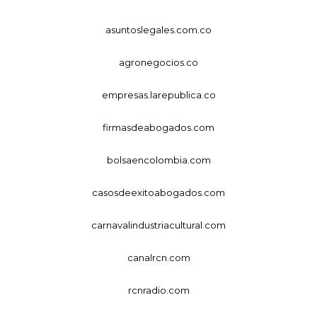
asuntoslegales.com.co
agronegocios.co
empresas.larepublica.co
firmasdeabogados.com
bolsaencolombia.com
casosdeexitoabogados.com
carnavalindustriacultural.com
canalrcn.com
rcnradio.com