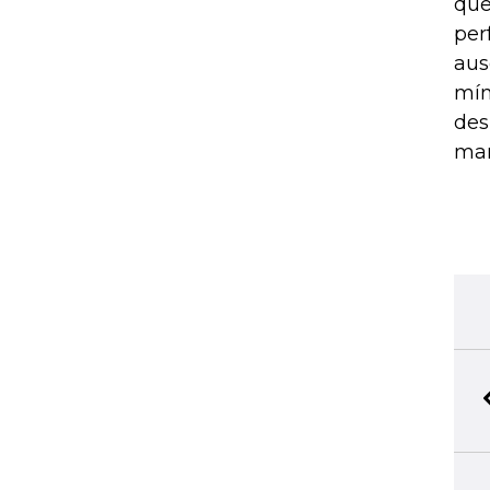
que
per
aus
mín
des
man