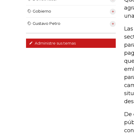
agr
Gobierno
una
Gustavo Petro
Las
sec
Administre sus temas
par
pag
que
emb
par
cam
sit
des
De 
púb
con