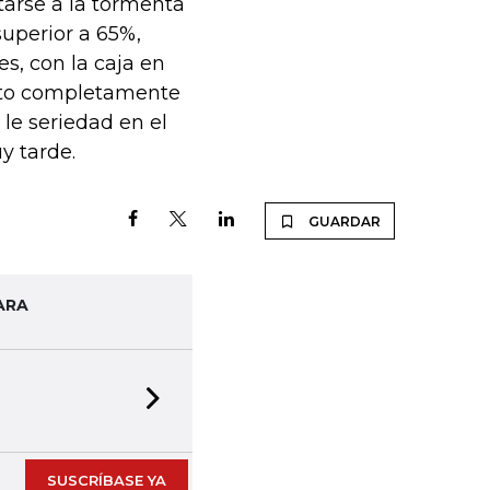
tarse a la tormenta
 superior a 65%,
es, con la caja en
sto completamente
le seriedad en el
y tarde.
GUARDAR
ARA
Next slide
SUSCRÍBASE YA