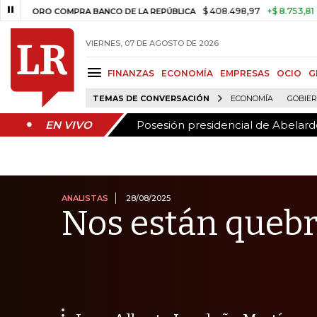
Posesión presidencial de Abelardo
EN VIVO
$ 408.498,97
+$ 8.753,81
+2,19%
O COMPRA BANCO DE LA REPÚBLICA
VIERNES, 07 DE AGOSTO DE 2026
FINANZAS
ECONOMÍA
EMPRESAS
OCIO
G
TEMAS DE CONVERSACIÓN
ECONOMÍA
GOBIE
Posesión presidencial de Abelardo
EN VIVO
ANALISTAS
28/08/2025
Nos están queb