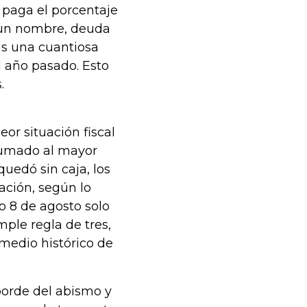
 paga el porcentaje
e un nombre, deuda
as una cuantiosa
l año pasado. Esto
.
or situación fiscal
 sumado al mayor
quedó sin caja, los
ación, según lo
 8 de agosto solo
mple regla de tres,
omedio histórico de
borde del abismo y