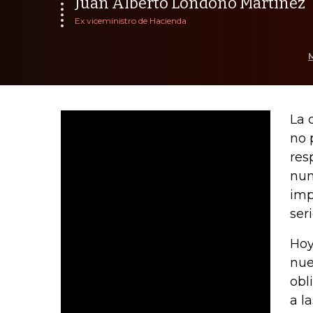
Juan Alberto Londoño Martínez
Ex viceministro de Hacienda
La 
no 
res
nun
imp
ser
Hoy
nue
obl
a l