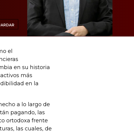
UARDAR
mo el
ncieras
mbia en su historia
 activos más
ibilidad en la
hecho a lo largo de
están pagando, las
o ortodoxa frente
uras, las cuales, de