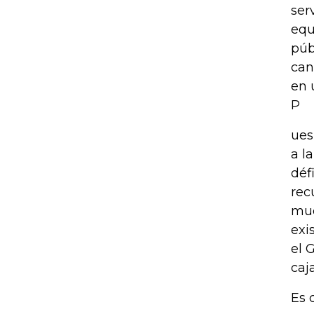
ser
equ
púb
can
en 
P
ues
a l
déf
rec
mue
exi
el 
caj
Es 