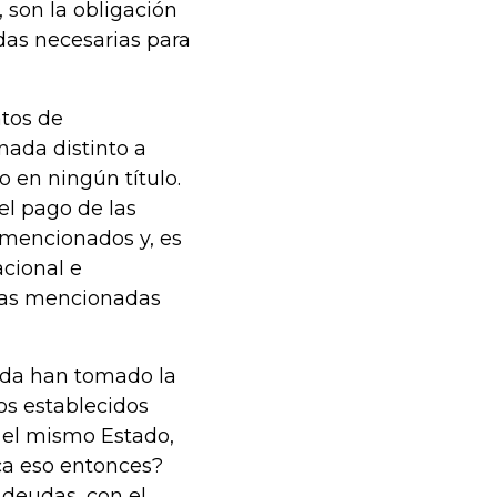
 son la obligación
das necesarias para
atos de
nada distinto a
 en ningún título.
el pago de las
 mencionados y, es
acional e
 las mencionadas
enda han tomado la
os establecidos
 el mismo Estado,
ca eso entonces?
 deudas, con el