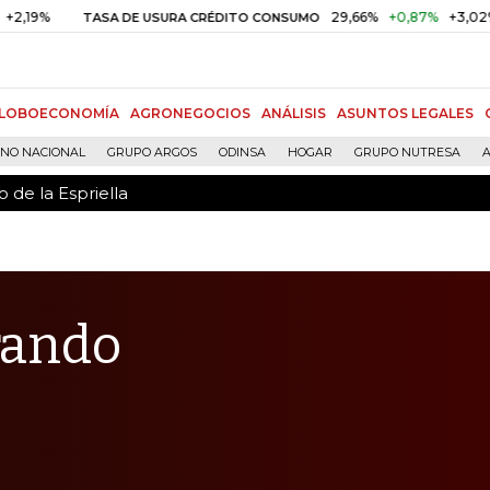
 de la Espriella
29,66%
+0,87%
+3,02%
TASA DE USURA CRÉDITO CONSUMO
DT
LOBOECONOMÍA
AGRONEGOCIOS
ANÁLISIS
ASUNTOS LEGALES
RNO NACIONAL
GRUPO ARGOS
ODINSA
HOGAR
GRUPO NUTRESA
A
 de la Espriella
rando