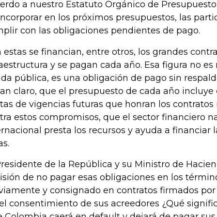
erdo a nuestro Estatuto Orgánico de Presupuesto,
incorporar en los próximos presupuestos, las parti
plir con las obligaciones pendientes de pago.
 estas se financian, entre otros, los grandes contr
raestructura y se pagan cada año. Esa figura no es 
da pública, es una obligación de pago sin respaldo
tan claro, que el presupuesto de cada año incluye 
tas de vigencias futuras que honran los contratos
tra estos compromisos, que el sector financiero n
ernacional presta los recursos y ayuda a financiar
as.
Presidente de la República y su Ministro de Haci
isión de no pagar esas obligaciones en los términ
viamente y consignado en contratos firmados por
 el consentimiento de sus acreedores ¿Qué signifi
 Colombia caerá en default y dejará de pagar sus