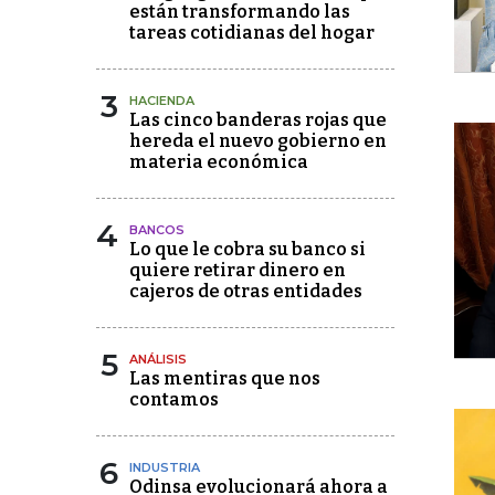
están transformando las
tareas cotidianas del hogar
3
HACIENDA
Las cinco banderas rojas que
hereda el nuevo gobierno en
materia económica
4
BANCOS
Lo que le cobra su banco si
quiere retirar dinero en
cajeros de otras entidades
5
ANÁLISIS
Las mentiras que nos
contamos
6
INDUSTRIA
Odinsa evolucionará ahora a