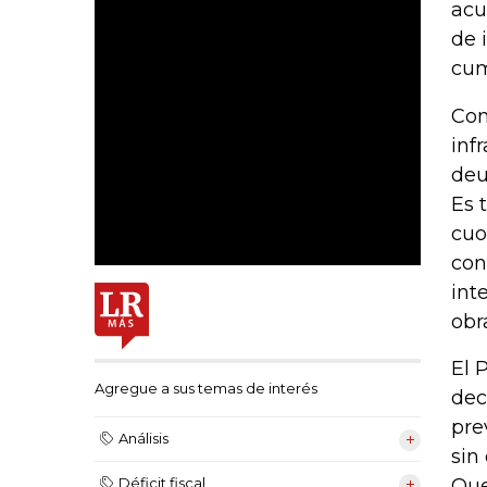
acu
de 
cum
Con
inf
deu
Es 
cuo
con
int
obr
El 
Agregue a sus temas de interés
dec
pre
Análisis
sin
Que
Déficit fiscal