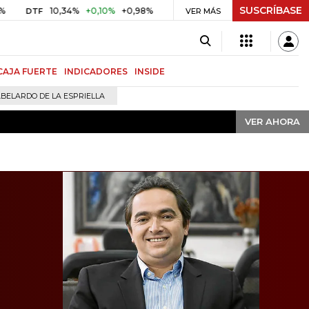
SUSCRÍBASE
VER AHORA
10,34%
+0,10%
+0,98%
$ 416,91
+$ 0,05
+0,01%
F
UVR
VER MÁS
BITCO
CAJA FUERTE
INDICADORES
INSIDE
BELARDO DE LA ESPRIELLA
VER AHORA