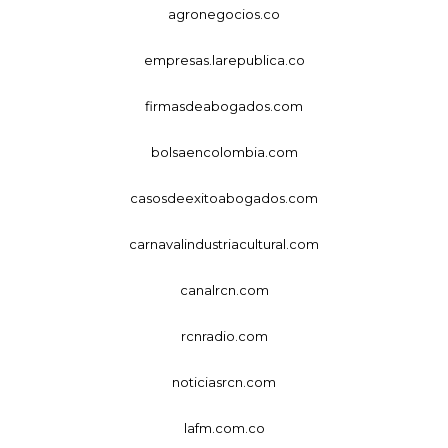
agronegocios.co
empresas.larepublica.co
firmasdeabogados.com
bolsaencolombia.com
casosdeexitoabogados.com
carnavalindustriacultural.com
canalrcn.com
rcnradio.com
noticiasrcn.com
lafm.com.co