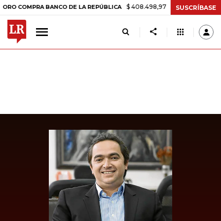
$ 408.498,97
+$ 8.753,81
+2,19%
OMPRA BANCO DE LA REPÚBLICA
SUSCRÍBASE