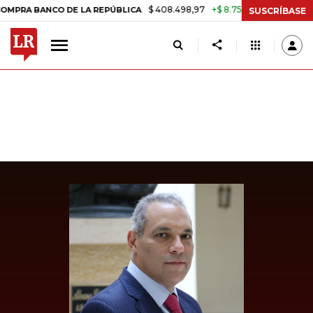
$ 408.498,97
+$ 8.753,81
+2,19%
BANCO DE LA REPÚBLICA
TASA D
SUSCRÍBASE