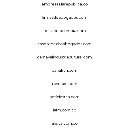
empresas.larepublica.co
firmasdeabogados.com
bolsaencolombia.com
casosdeexitoabogados.com
carnavalindustriacultural.com
canalrcn.com
rcnradio.com
noticiasrcn.com
lafm.com.co
alerta.com.co