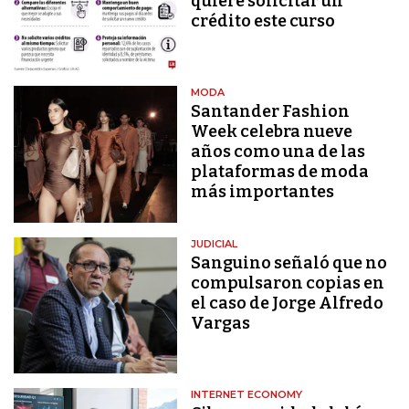
quiere solicitar un
crédito este curso
MODA
Santander Fashion
Week celebra nueve
años como una de las
plataformas de moda
más importantes
JUDICIAL
Sanguino señaló que no
compulsaron copias en
el caso de Jorge Alfredo
Vargas
INTERNET ECONOMY