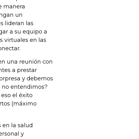
de manera
engan un
 lideran las
gar a su equipo a
 virtuales en las
onectar.
en una reunión con
tes a prestar
sorpresa y debemos
ue no entendimos?
 eso el éxito
ortos (máximo
 en la salud
ersonal y