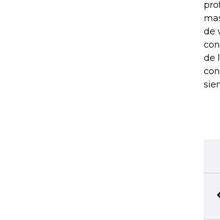
pro
mas
de 
con
de 
con
sie