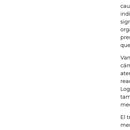
cau
ind
sig
org
pre
que
Vam
cám
ate
rea
Log
tam
med
El 
men