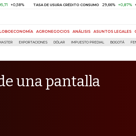
58%
29,66%
+0,87%
+3,02%
TASA DE USURA CRÉDITO CONSUMO
LOBOECONOMÍA
AGRONEGOCIOS
ANÁLISIS
ASUNTOS LEGALES
MASTER
EXPORTACIONES
DÓLAR
IMPUESTO PREDIAL
BOGOTÁ
FE
 de una pantalla