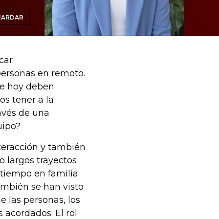
UARDAR
car
personas en remoto.
ue hoy deben
os tener a la
avés de una
uipo?
nteracción y también
o largos trayectos
 tiempo en familia
también se han visto
e las personas, los
s acordados. El rol