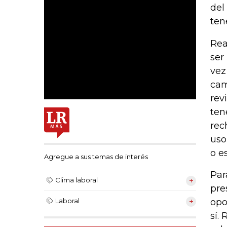
del
ten
Rea
ser
vez
cam
rev
ten
rec
uso
o e
Agregue a sus temas de interés
Par
Clima laboral
pre
opo
Laboral
sí.