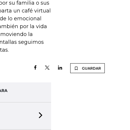
or su familia o sus
arta un café virtual
sde lo emocional
ambién por la vida
omoviendo la
antallas seguimos
tas.
GUARDAR
ARA
Next slide