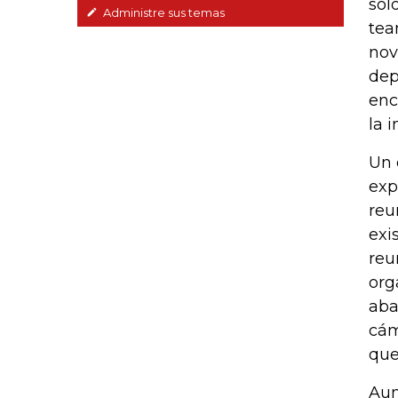
sol
Administre sus temas
tea
nov
dep
enc
la 
Un 
exp
reu
exi
reu
org
aba
cám
que
Aun