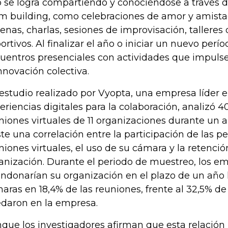
o se logra compartiendo y conociéndose a través d
m building, como celebraciones de amor y amista
enas, charlas, sesiones de improvisación, talleres 
ortivos. Al finalizar el año o iniciar un nuevo per
uentros presenciales con actividades que impulsen
innovación colectiva.
estudio realizado por Vyopta, una empresa líder e
eriencias digitales para la colaboración, analizó 4
niones virtuales de 11 organizaciones durante un 
ste una correlación entre la participación de las p
niones virtuales, el uso de su cámara y la retenció
anización. Durante el periodo de muestreo, los e
ndonarían su organización en el plazo de un año 
aras en 18,4% de las reuniones, frente al 32,5% de
daron en la empresa.
que los investigadores afirman que esta relación