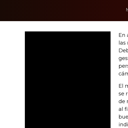
En 
las
Deb
ges
per
cám
El 
se 
de 
al 
bue
ind