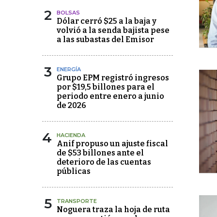
2
BOLSAS
Dólar cerró $25 a la baja y
volvió a la senda bajista pese
a las subastas del Emisor
3
ENERGÍA
Grupo EPM registró ingresos
por $19,5 billones para el
periodo entre enero a junio
de 2026
4
HACIENDA
Anif propuso un ajuste fiscal
de $53 billones ante el
deterioro de las cuentas
públicas
5
TRANSPORTE
Noguera traza la hoja de ruta