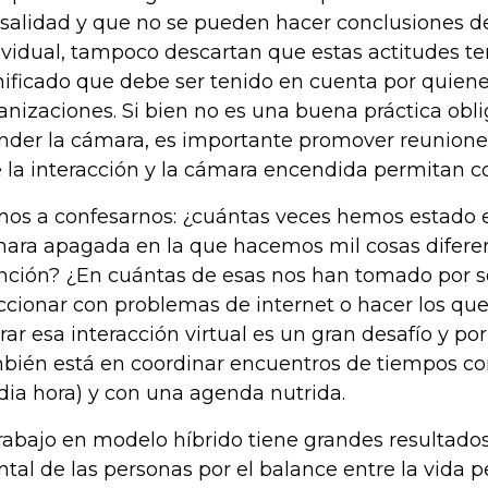
salidad y que no se pueden hacer conclusiones 
ividual, tampoco descartan que estas actitudes t
nificado que debe ser tenido en cuenta por quienes
anizaciones. Si bien no es una buena práctica obli
nder la cámara, es importante promover reuniones
 la interacción y la cámara encendida permitan c
os a confesarnos: ¿cuántas veces hemos estado 
ara apagada en la que hacemos mil cosas diferen
nción? ¿En cuántas de esas nos han tomado por 
ccionar con problemas de internet o hacer los q
rar esa interacción virtual es un gran desafío y por
bién está en coordinar encuentros de tiempos c
ia hora) y con una agenda nutrida.
trabajo en modelo híbrido tiene grandes resultados
tal de las personas por el balance entre la vida p