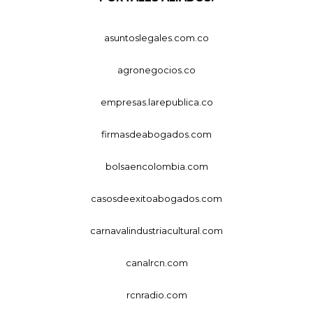
asuntoslegales.com.co
agronegocios.co
empresas.larepublica.co
firmasdeabogados.com
bolsaencolombia.com
casosdeexitoabogados.com
carnavalindustriacultural.com
canalrcn.com
rcnradio.com