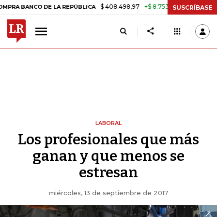
$ 408.498,97
+$ 8.753,81
+2,19%
CO DE LA REPÚBLICA
TASA DE 
SUSCRÍBASE
LABORAL
Los profesionales que más
ganan y que menos se
estresan
miércoles, 13 de septiembre de 2017