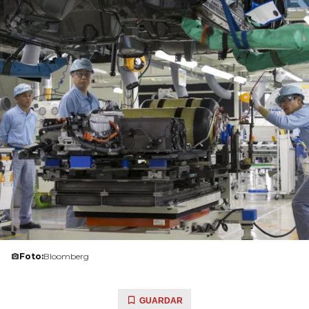
Foto:
Bloomberg
GUARDAR