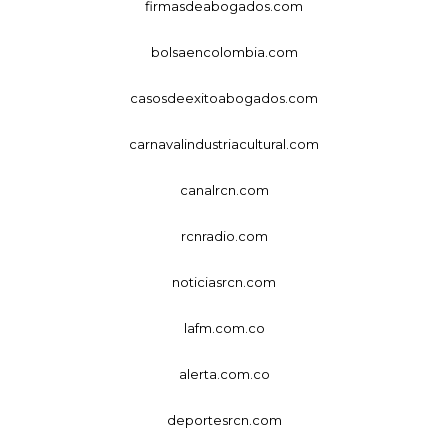
firmasdeabogados.com
bolsaencolombia.com
casosdeexitoabogados.com
carnavalindustriacultural.com
canalrcn.com
rcnradio.com
noticiasrcn.com
lafm.com.co
alerta.com.co
deportesrcn.com