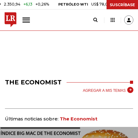
50,94
+6,13
+0,26%
US$ 78,01
US$ 2,92
+3,89%
PETRÓLEO WTI
SUSCRÍBASE
THE ECONOMIST
AGREGAR A MIS TEMAS
Últimas noticias sobre:
The Economist