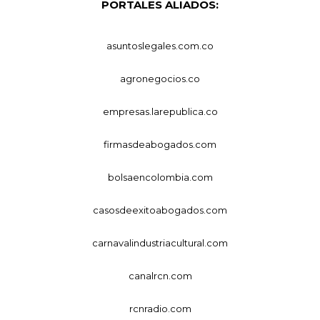
PORTALES ALIADOS:
asuntoslegales.com.co
agronegocios.co
empresas.larepublica.co
firmasdeabogados.com
bolsaencolombia.com
casosdeexitoabogados.com
carnavalindustriacultural.com
canalrcn.com
rcnradio.com