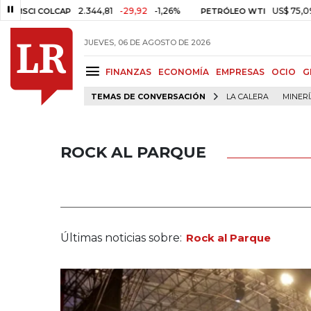
2.344,81
-29,92
-1,26%
US$ 75,09
-US$ 0,2
OLCAP
PETRÓLEO WTI
JUEVES, 06 DE AGOSTO DE 2026
FINANZAS
ECONOMÍA
EMPRESAS
OCIO
G
TEMAS DE CONVERSACIÓN
LA CALERA
MINER
ROCK AL PARQUE
Últimas noticias sobre:
Rock al Parque