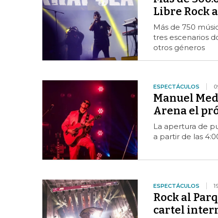
Libre Rock 
Más de 750 músico
tres escenarios d
otros géneros
ESPECTÁCULOS
0
Manuel Medr
Arena el pr
La apertura de pue
a partir de las 4:0
ESPECTÁCULOS
1
Rock al Parq
cartel inte