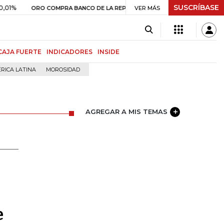
SUSCRÍBASE
$ 399.745,16
+$ 2.295,71
+0,58%
RO COMPRA BANCO DE LA REPÚBLICA
VER MÁS
CAJA FUERTE
INDICADORES
INSIDE
RICA LATINA
MOROSIDAD
AGREGAR A MIS TEMAS
e