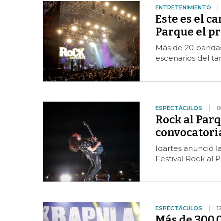
ENTRETENIMIENTO
Este es el ca
Parque el p
Más de 20 bandas 
escenarios del ta
ESPECTÁCULOS
0
Rock al Parq
convocatoria
Idartes anunció la
Festival Rock al 
ESPECTÁCULOS
1
Más de 300.0