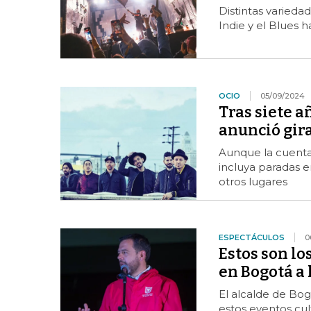
Distintas variedad
Indie y el Blues h
OCIO
05/09/2024
Tras siete a
anunció gir
Aunque la cuenta 
incluya paradas 
otros lugares
ESPECTÁCULOS
0
Estos son lo
en Bogotá a 
El alcalde de Bog
estos eventos cul