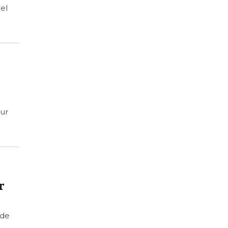
el
our
r
 de