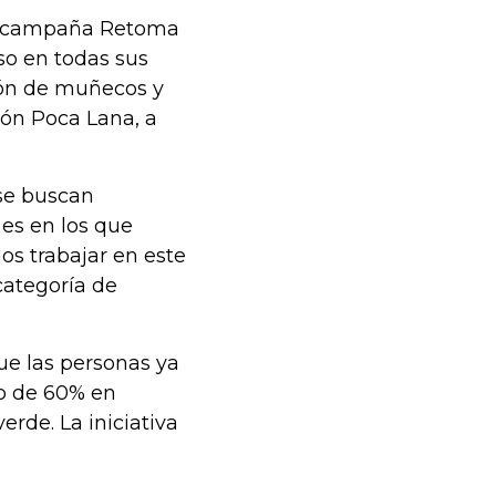
 la campaña Retoma
so en todas sus
ión de muñecos y
ión Poca Lana, a
se buscan
 es en los que
os trabajar en este
categoría de
e las personas ya
to de 60% en
erde. La iniciativa