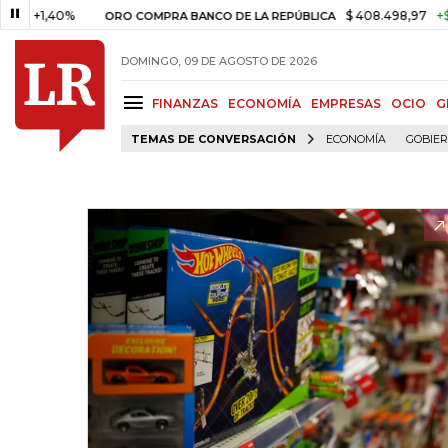
40%
$ 408.498,97
+$ 8.753,81
ORO COMPRA BANCO DE LA REPÚBLICA
DOMINGO, 09 DE AGOSTO DE 2026
FINANZAS
ECONOMÍA
EMPRESAS
OCIO
G
TEMAS DE CONVERSACIÓN
ECONOMÍA
GOBIE