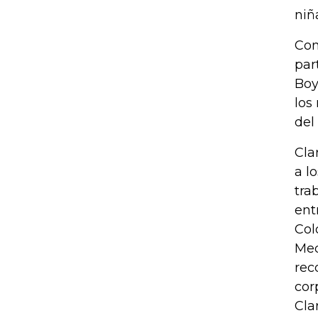
niñ
Com
par
Boy
los
del
Cla
a l
tra
ent
Col
Med
rec
cor
Cla