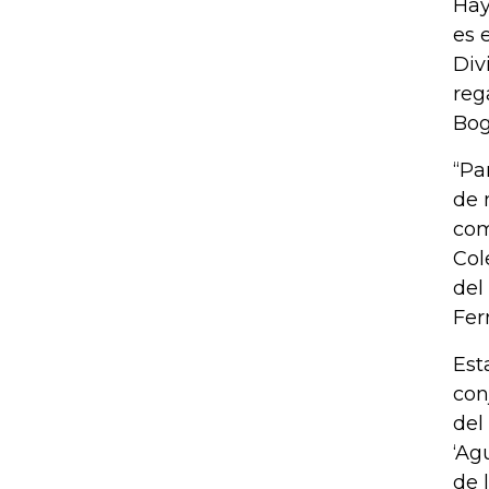
Hay
es 
Div
reg
Bog
“Pa
de 
com
Col
del
Fer
Est
con
del
‘Ag
de 