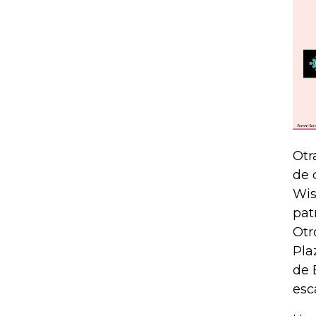
Otr
de 
Wis
pat
Otr
Pla
de 
esc