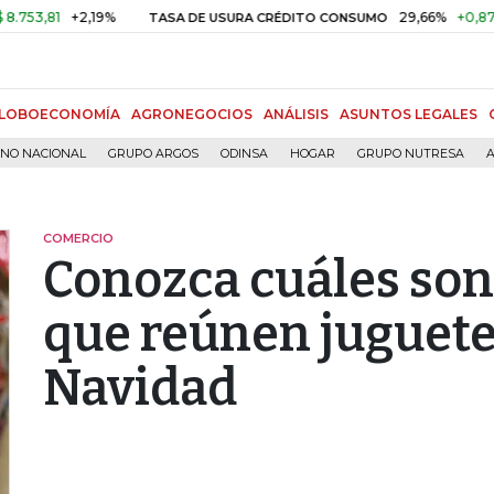
+2,19%
29,66%
+0,87%
+3,0
TASA DE USURA CRÉDITO CONSUMO
LOBOECONOMÍA
AGRONEGOCIOS
ANÁLISIS
ASUNTOS LEGALES
RNO NACIONAL
GRUPO ARGOS
ODINSA
HOGAR
GRUPO NUTRESA
A
COMERCIO
Conozca cuáles son
que reúnen juguete
Navidad