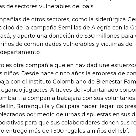
as de sectores vulnerables del país.
pañías de otros sectores, como la siderúrgica Ge
ticipó de la campaña Semillas de Alegría con la 
acá, y aportó una donación de $30 millones para 
 niños de comunidades vulnerables y víctimas del
 departamento.
ro es otra compañía que en navidad une esfuerzos 
os niños. Desde hace cinco años la empresa de c
baja con el Instituto Colombiano de Bienestar Famil
regando juguetes. A través del voluntariado corpor
ombia”, la compañía trabajará con sus voluntarios
ellín, Barranquilla y Cali para hacer llegar los pr
olectados por medio de urnas dispuestas en sus d
porativas para que sus colaboradores donen sus re
ro entregó más de 1.500 regalos a niños del Icbf.