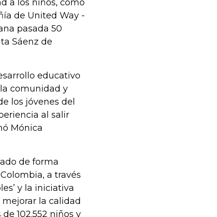
d a los niños, como
ñía de United Way -
mana pasada 50
lita Sáenz de
esarrollo educativo
 la comunidad y
e los jóvenes del
eriencia al salir
rmó Mónica
llado de forma
Colombia, a través
’ y la iniciativa
 mejorar la calidad
 de 102.552 niños y