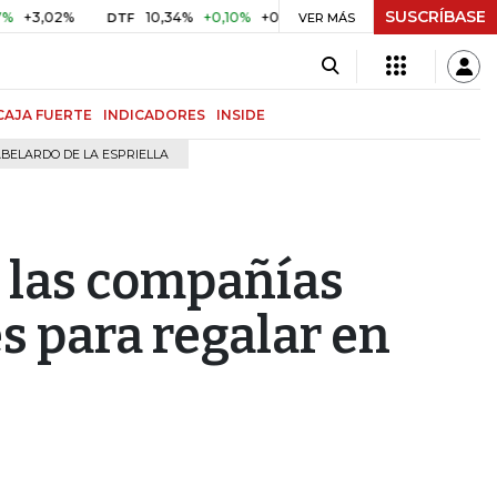
SUSCRÍBASE
2%
10,34%
+0,10%
+0,98%
$ 417,01
+$ 0,05
+0,01%
DTF
UVR
VER MÁS
CAJA FUERTE
INDICADORES
INSIDE
BELARDO DE LA ESPRIELLA
 las compañías
s para regalar en