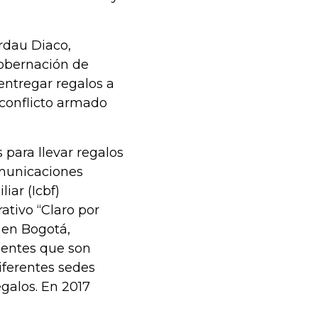
rdau Diaco,
Gobernación de
entregar regalos a
 conflicto armado
para llevar regalos
omunicaciones
iar (Icbf)
ativo “Claro por
 en Bogotá,
esentes que son
iferentes sedes
galos. En 2017