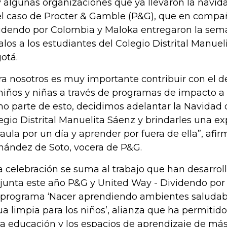
 algunas organizaciones que ya llevaron la navida
el caso de Procter & Gamble (P&G), que en compa
idendo por Colombia y Maloka entregaron la se
alos a los estudiantes del Colegio Distrital Manue
otá.
ra nosotros es muy importante contribuir con el d
niños y niñas a través de programas de impacto a
o parte de esto, decidimos adelantar la Navidad d
egio Distrital Manuelita Sáenz y brindarles una exp
 aula por un día y aprender por fuera de ella”, afi
nández de Soto, vocera de P&G.
a celebración se suma al trabajo que han desarro
junta este año P&G y United Way - Dividendo por 
 programa ‘Nacer aprendiendo ambientes saludables
ua limpia para los niños’, alianza que ha permitido
la educación y los espacios de aprendizaje de más