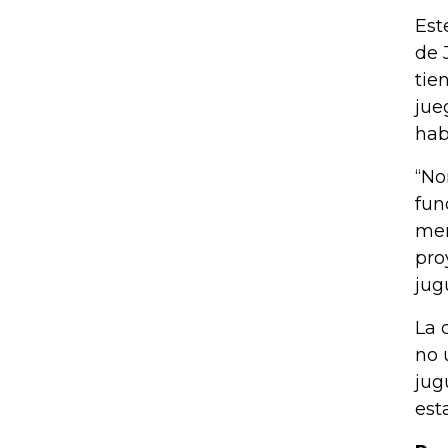
Est
de 
tie
jue
hab
“No
fun
men
pro
jug
La 
no 
jug
est