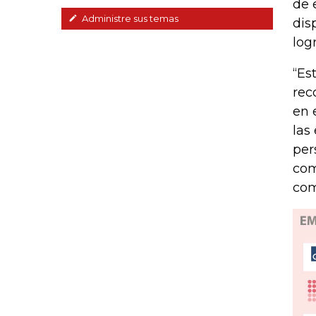
de 
Administre sus temas
dis
log
“Es
rec
en 
las
per
com
com