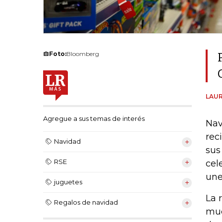
Foto:
Bloomberg
LAUR
Agregue a sus temas de interés
Nav
rec
Navidad
sus
RSE
cel
une
juguetes
La 
Regalos de navidad
muc