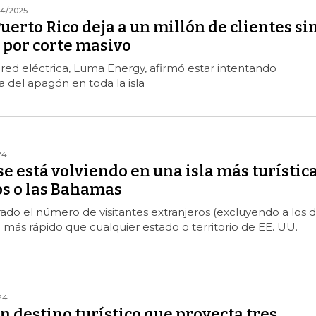
04/2025
erto Rico deja a un millón de clientes si
 por corte masivo
 red eléctrica, Luma Energy, afirmó estar intentando
sa del apagón en toda la isla
24
se está volviendo en una isla más turístic
s o las Bahamas
rado el número de visitantes extranjeros (excluyendo a los 
más rápido que cualquier estado o territorio de EE. UU.
24
un destino turístico que proyecta tres