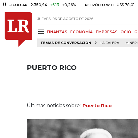
2.350,94
+6,13
+0,26%
US$ 78,01
US$ 2,92
+3
AP
PETRÓLEO WTI
JUEVES, 06 DE AGOSTO DE 2026
FINANZAS
ECONOMÍA
EMPRESAS
OCIO
G
TEMAS DE CONVERSACIÓN
LA CALERA
MINER
PUERTO RICO
Últimas noticias sobre:
Puerto Rico