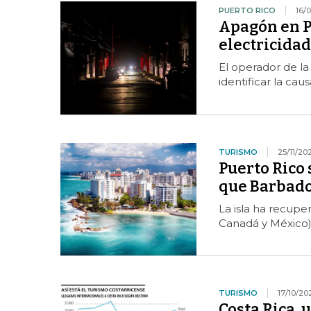
PUERTO RICO
16/
Apagón en Pu
electricidad
El operador de la
identificar la cau
TURISMO
25/11/20
Puerto Rico 
que Barbado
La isla ha recupe
Canadá y México) 
TURISMO
17/10/20
Costa Rica, 