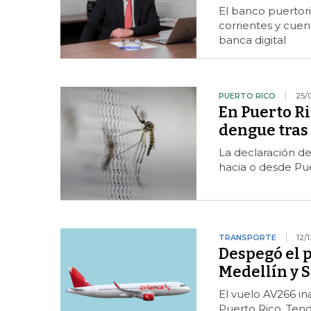
El banco puertori
corrientes y cue
banca digital
PUERTO RICO
25/
En Puerto R
dengue tras 
La declaración de
hacia o desde Pue
TRANSPORTE
12/
Despegó el 
Medellín y S
El vuelo AV266 in
Puerto Rico. Ten