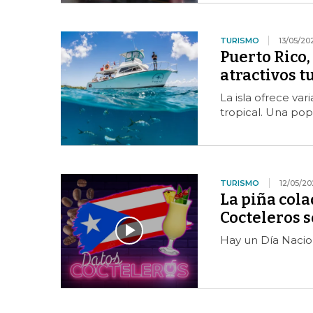
TURISMO
13/05/20
Puerto Rico,
atractivos t
La isla ofrece va
tropical. Una pop
TURISMO
12/05/20
La piña cola
Cocteleros s
Hay un Día Nacion