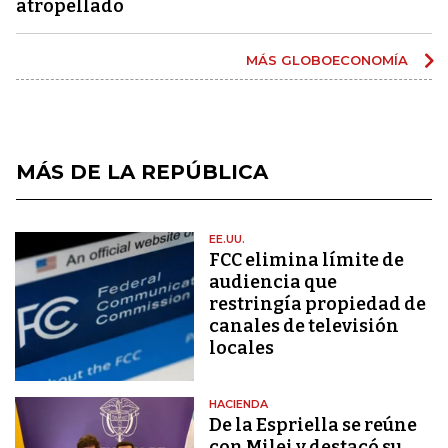
atropellado
MÁS GLOBOECONOMÍA
MÁS DE LA REPÚBLICA
EE.UU.
FCC elimina límite de
audiencia que
restringía propiedad de
canales de televisión
locales
HACIENDA
De la Espriella se reúne
con Milei y destacó su