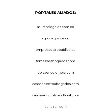
PORTALES ALIADOS:
asuntoslegales.com.co
agronegocios.co
empresas.larepublica.co
firmasdeabogados.com
bolsaencolombia.com
casosdeexitoabogados.com
carnavalindustriacultural.com
canalrcn.com