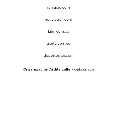
rcnradio.com
noticiasrcn.com
lafm.com.co
alerta.com.co
deportesrcn.com
Organización Ardila Lülle - oal.com.co