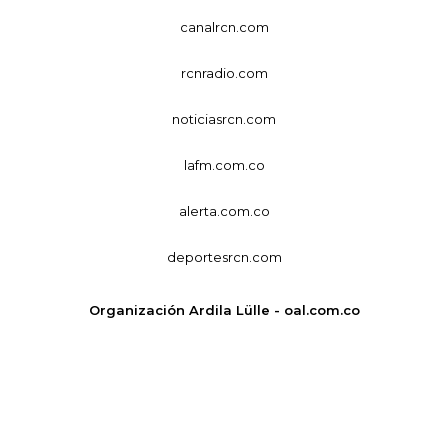
canalrcn.com
rcnradio.com
noticiasrcn.com
lafm.com.co
alerta.com.co
deportesrcn.com
Organización Ardila Lülle - oal.com.co