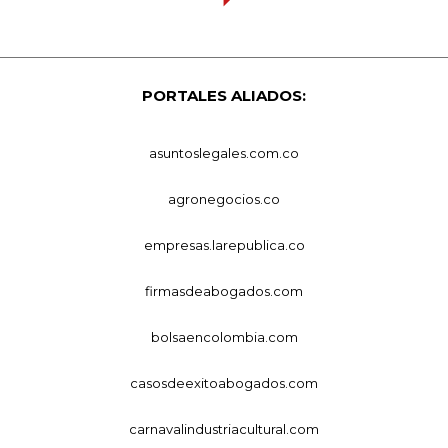
PORTALES ALIADOS:
asuntoslegales.com.co
agronegocios.co
empresas.larepublica.co
firmasdeabogados.com
bolsaencolombia.com
casosdeexitoabogados.com
carnavalindustriacultural.com