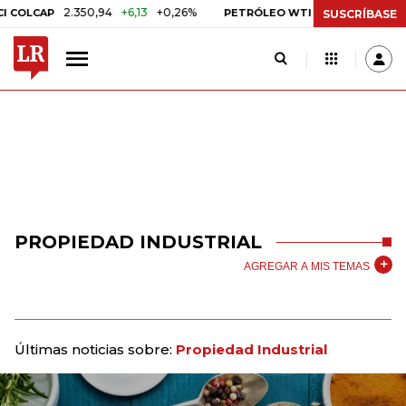
2.350,94
+6,13
+0,26%
US$ 78,01
US$ 2,92
LCAP
PETRÓLEO WTI
SUSCRÍBASE
PROPIEDAD INDUSTRIAL
AGREGAR A MIS TEMAS
Últimas noticias sobre:
Propiedad Industrial