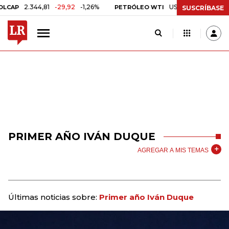
2.344,81
-29,92
-1,26%
US$ 75,09
-US$ 0,24
-
P
PETRÓLEO WTI
SUSCRÍBASE
PRIMER AÑO IVÁN DUQUE
AGREGAR A MIS TEMAS
Últimas noticias sobre:
Primer año Iván Duque