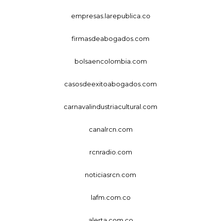
empresas.larepublica.co
firmasdeabogados.com
bolsaencolombia.com
casosdeexitoabogados.com
carnavalindustriacultural.com
canalrcn.com
rcnradio.com
noticiasrcn.com
lafm.com.co
alerta.com.co