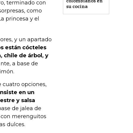
colombianos en
ro, terminado con
su cocina
 sorpresas, como
a princesa y el
cores, y un apartado
s están cócteles
 chile de árbol, y
cante, a base de
limón.
e cuatro opciones,
nsiste en un
estre y salsa
 base de jalea de
re con merenguitos
as dulces.