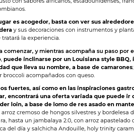
usto con sabores africanos, estadounidenses, fran
ombianos.
lugar es acogedor, basta con ver sus alrededores
dera
y sus decoraciones con instrumentos y plant
 tratará la experiencia.
a comenzar, y mientras acompaña su paso por el
o
,
puede inclinarse por un Louisiana style BBQ, 
dad que lleva su nombre, a base de camarones
r broccoli acompañados con queso.
los fuertes, así como en las inspiraciones gast
ar, encontrará una oferta variada que puede ir 
der loin, a base de lomo de res asado en mante
 arroz cremoso de hongos silvestres y bordelesa d
ra, hasta un jambalaya 2.0, con arroz apastelado
ca del día y salchicha Andouille, holy trinity cara