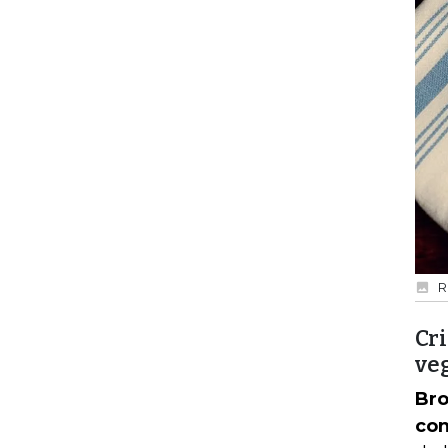
R
Cri
ve
Bro
con