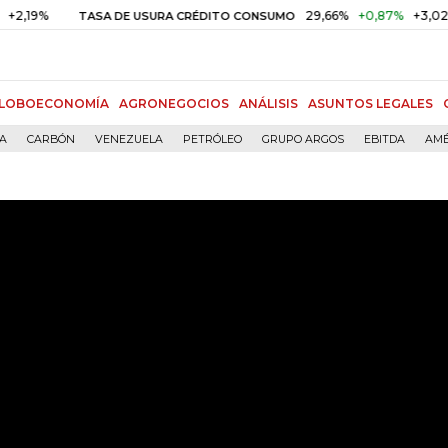
29,66%
+0,87%
+3,02%
TASA DE USURA CRÉDITO CONSUMO
DTF
LOBOECONOMÍA
AGRONEGOCIOS
ANÁLISIS
ASUNTOS LEGALES
ÍA
CARBÓN
VENEZUELA
PETRÓLEO
GRUPO ARGOS
EBITDA
AMÉ