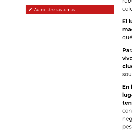
rob
col
Administre sus temas
El 
ma
qué
Par
viv
ciu
sou
En 
lug
ten
con
neg
pes