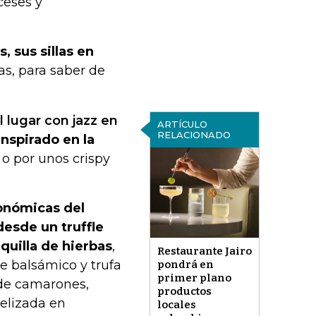
ceses y
, sus sillas en
as, para saber de
 lugar con jazz en
ARTÍCULO
RELACIONADO
inspirado en la
; o por unos crispy
ronómicas del
desde un truffle
quilla de hierbas
,
Restaurante Jairo
e balsámico y trufa
pondrá en
primer plano
 de camarones,
productos
melizada en
locales