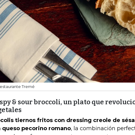
estaurante Tremé
spy & sour broccoli, un plato que revoluci
getales
colis tiernos fritos con dressing creole de sé
 queso pecorino romano
, la combinación perfec