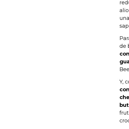
red
ali
una
sap
Par
de 
com
gu
Bee
Y, 
com
che
but
fru
cro