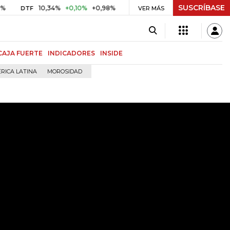
SUSCRÍBASE
10,34%
+0,10%
+0,98%
$ 416,86
+$ 0,05
+0,01%
UVR
VER MÁS
BITCOI
CAJA FUERTE
INDICADORES
INSIDE
RICA LATINA
MOROSIDAD