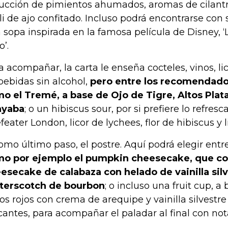
ucción de pimientos ahumados, aromas de cilant
oli de ajo confitado. Incluso podrá encontrarse con
 sopa inspirada en la famosa película de Disney, ‘L
o’.
a acompañar, la carta le enseña cocteles, vinos, li
bebidas sin alcohol,
pero entre los recomendado
o el Tremé, a base de Ojo de Tigre, Altos Plata,
ayaba
; o un hibiscus sour, por si prefiere lo refres
feater London, licor de lychees, flor de hibiscus y 
como último paso, el postre. Aquí podrá elegir entr
o por ejemplo el pumpkin cheesecake, que co
esecake de calabaza con helado de vainilla silv
terscotch de bourbon
; o incluso una fruit cup, a
tos rojos con crema de arequipe y vainilla silvest
cantes, para acompañar el paladar al final con not