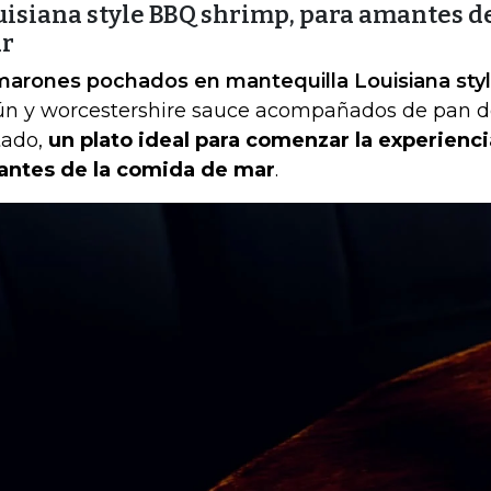
uisiana style BBQ shrimp, para amantes de
r
arones pochados en mantequilla Louisiana sty
ún y worcestershire sauce acompañados de pan 
tado,
un plato ideal para comenzar la experiencia
ntes de la comida de mar
.