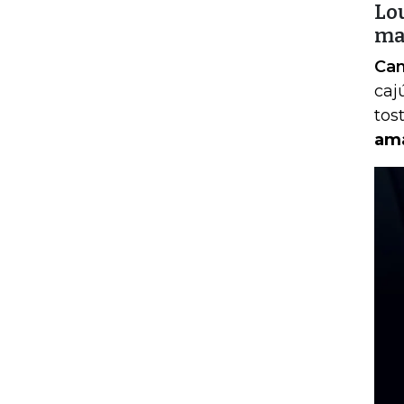
Lo
ma
Cam
caj
tos
ama