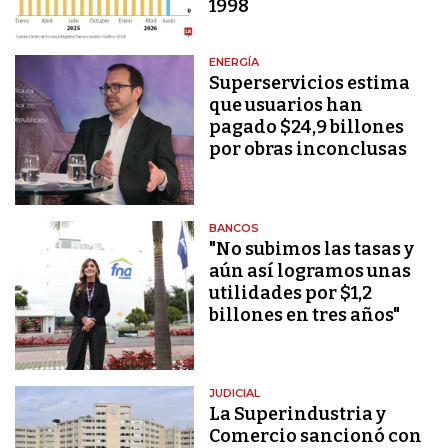
1998
ENERGÍA
Superservicios estima
que usuarios han
pagado $24,9 billones
por obras inconclusas
BANCOS
"No subimos las tasas y
aún así logramos unas
utilidades por $1,2
billones en tres años"
JUDICIAL
La Superindustria y
Comercio sancionó con