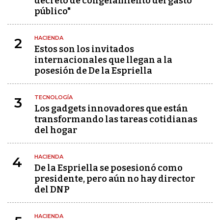
decreto de congelamiento del gasto
público"
HACIENDA
2
Estos son los invitados
internacionales que llegan a la
posesión de De la Espriella
TECNOLOGÍA
3
Los gadgets innovadores que están
transformando las tareas cotidianas
del hogar
HACIENDA
4
De la Espriella se posesionó como
presidente, pero aún no hay director
del DNP
HACIENDA