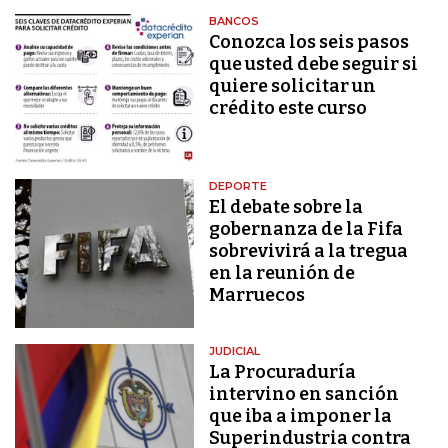
BANCOS
Conozca los seis pasos
que usted debe seguir si
quiere solicitar un
crédito este curso
DEPORTE
El debate sobre la
gobernanza de la Fifa
sobrevivirá a la tregua
en la reunión de
Marruecos
JUDICIAL
La Procuraduría
intervino en sanción
que iba a imponer la
Superindustria contra