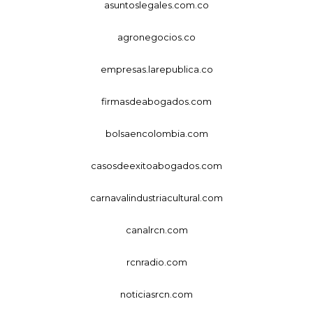
asuntoslegales.com.co
agronegocios.co
empresas.larepublica.co
firmasdeabogados.com
bolsaencolombia.com
casosdeexitoabogados.com
carnavalindustriacultural.com
canalrcn.com
rcnradio.com
noticiasrcn.com