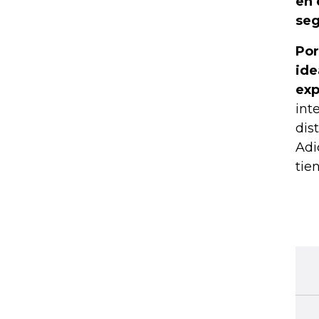
en 
seg
Por
ide
exp
int
dis
Adi
tie