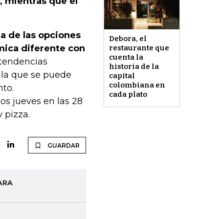
r, mientras que el
na de las opciones
Debora, el
mica diferente con
restaurante que
cuenta la
 tendencias
historia de la
 la que se puede
capital
colombiana en
nto.
cada plato
os jueves en las 28
 pizza.
GUARDAR
ARA