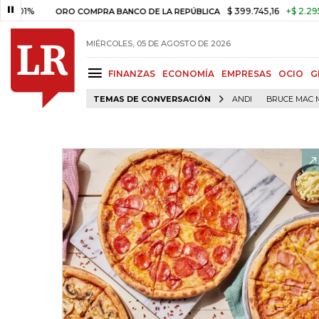
1%
$ 399.745,16
+$ 2.295,71
+
ORO COMPRA BANCO DE LA REPÚBLICA
MIÉRCOLES, 05 DE AGOSTO DE 2026
FINANZAS
ECONOMÍA
EMPRESAS
OCIO
G
TEMAS DE CONVERSACIÓN
ANDI
BRUCE MAC 