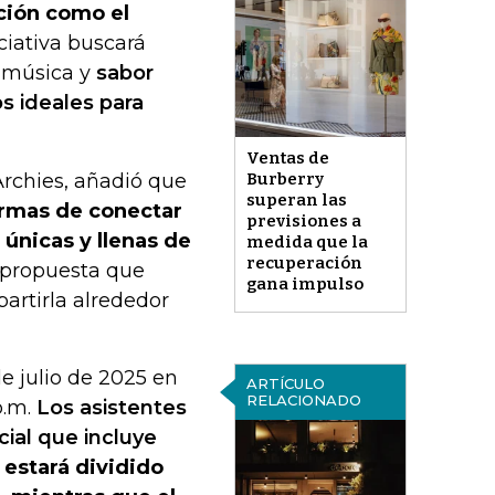
ación como el
iciativa buscará
e música y
sabor
s ideales para
Ventas de
Archies, añadió que
Burberry
superan las
rmas de conectar
previsiones a
 únicas y llenas de
medida que la
recuperación
 propuesta que
gana impulso
artirla alrededor
e julio de 2025 en
ARTÍCULO
RELACIONADO
p.m.
Los asistentes
cial que incluye
 estará dividido