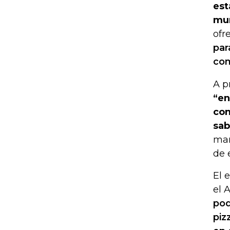
est
mun
ofr
par
com
A p
“en
con
sab
mar
de e
El 
el 
pod
piz