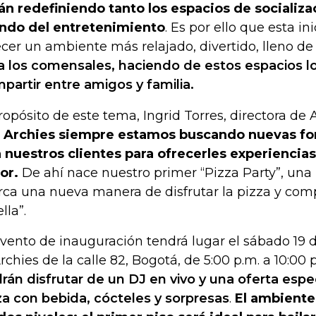
án redefiniendo tanto los espacios de socializ
do del entretenimiento
. Es por ello que esta in
ecer un ambiente más relajado, divertido, lleno d
a los comensales, haciendo de estos espacios lo
partir entre amigos y familia.
ropósito de este tema, Ingrid Torres, directora de 
 Archies siempre estamos buscando nuevas fo
 nuestros clientes para ofrecerles experiencias
or.
De ahí nace nuestro primer “Pizza Party”, una
ca una nueva manera de disfrutar la pizza y comp
lla”.
evento de inauguración tendrá lugar el sábado 19 d
Archies de la calle 82, Bogotá, de 5:00 p.m. a 10:00 
rán disfrutar de un DJ en vivo y una oferta espe
za con bebida, cócteles y sorpresas
.
El ambiente