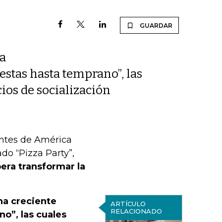
GUARDAR
na
iestas hasta temprano”, las
cios de socialización
antes de América
do “Pizza Party”,
era transformar la
na creciente
ARTÍCULO
RELACIONADO
no”, las cuales