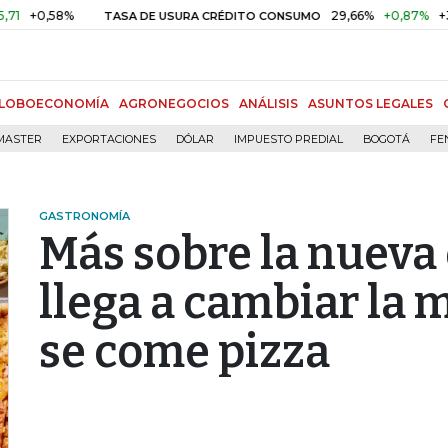
0,58%
29,66%
+0,87%
+3,02%
TASA DE USURA CRÉDITO CONSUMO
LOBOECONOMÍA
AGRONEGOCIOS
ANÁLISIS
ASUNTOS LEGALES
MASTER
EXPORTACIONES
DÓLAR
IMPUESTO PREDIAL
BOGOTÁ
FE
GASTRONOMÍA
Más sobre la nueva
llega a cambiar la 
se come pizza