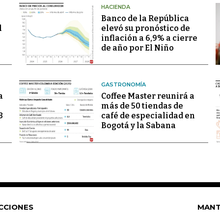
HACIENDA
Banco de la República
l
elevó su pronóstico de
inflación a 6,9% a cierre
de año por El Niño
GASTRONOMÍA
a
Coffee Master reunirá a
más de 50 tiendas de
3
café de especialidad en
Bogotá y la Sabana
CCIONES
MANT