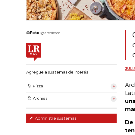
Foto:
@archiesco
JUL
Agregue a sus temas de interés
Arc
Pizza
Lat
Archies
una
man
Administre sus temas
De 
ten