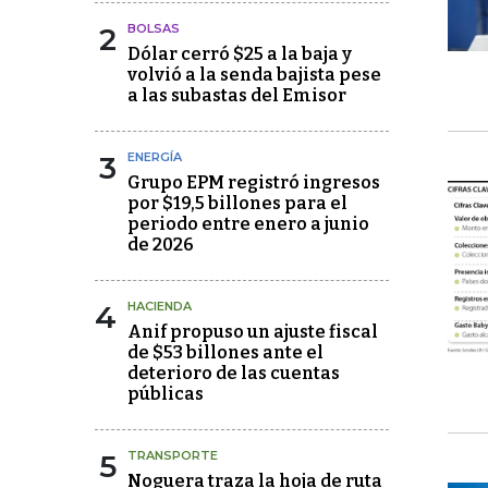
2
BOLSAS
Dólar cerró $25 a la baja y
volvió a la senda bajista pese
a las subastas del Emisor
3
ENERGÍA
Grupo EPM registró ingresos
por $19,5 billones para el
periodo entre enero a junio
de 2026
4
HACIENDA
Anif propuso un ajuste fiscal
de $53 billones ante el
deterioro de las cuentas
públicas
5
TRANSPORTE
Noguera traza la hoja de ruta