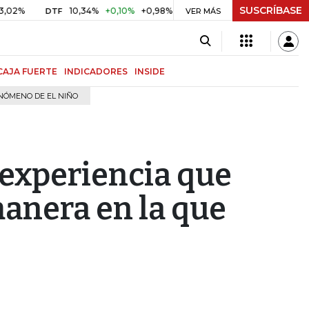
SUSCRÍBASE
10,34%
+0,10%
+0,98%
$ 416,81
+$ 0,05
+0,01%
DTF
UVR
VER MÁS
CAJA FUERTE
INDICADORES
INSIDE
NÓMENO DE EL NIÑO
 experiencia que
manera en la que