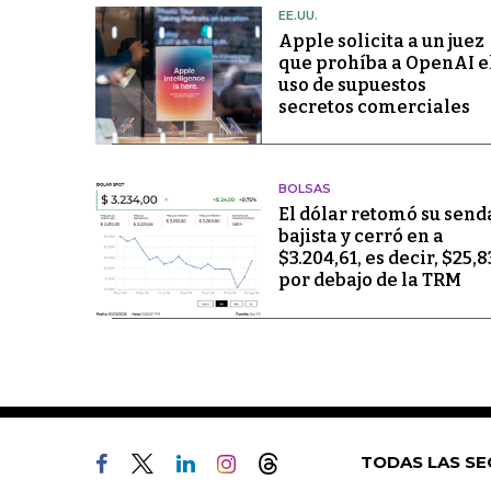
EE.UU.
Apple solicita a un juez
que prohíba a OpenAI e
uso de supuestos
secretos comerciales
BOLSAS
El dólar retomó su send
bajista y cerró en a
$3.204,61, es decir, $25,8
por debajo de la TRM
TODAS LAS SE