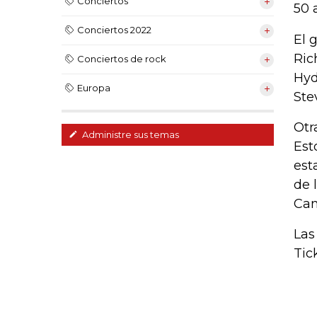
Conciertos
50 
Conciertos 2022
El 
Ric
Conciertos de rock
Hyd
Europa
Ste
Otr
Administre sus temas
Est
est
de 
Can
Las
Tic