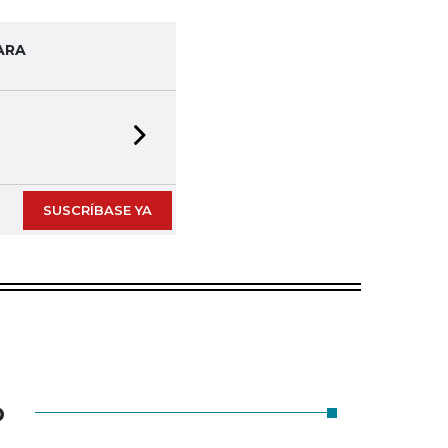
ARA
Next slide
SUSCRÍBASE YA
O