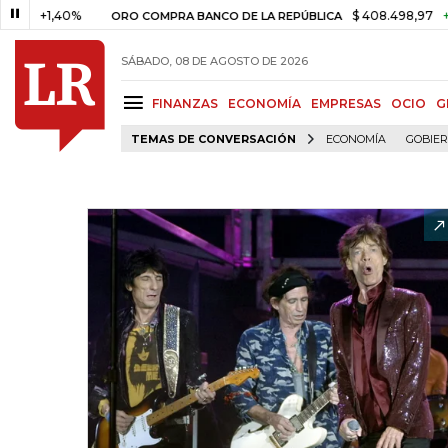
1,40%
$ 408.498,97
+$ 8.753,
ORO COMPRA BANCO DE LA REPÚBLICA
SÁBADO, 08 DE AGOSTO DE 2026
FINANZAS
ECONOMÍA
EMPRESAS
OCIO
G
TEMAS DE CONVERSACIÓN
ECONOMÍA
GOBIE