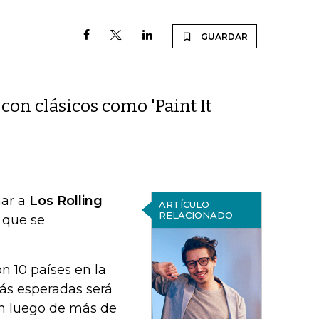
GUARDAR
 con clásicos como 'Paint It
ar a
Los Rolling
ARTÍCULO
RELACIONADO
a que se
on 10 países en la
más esperadas será
rán luego de más de