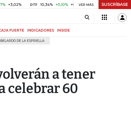
SUSCRÍBASE
,02%
10,34%
+0,10%
+0,98%
$ 417,01
+$ 0,05
+0,01
DTF
UVR
VER MÁS
CAJA FUERTE
INDICADORES
INSIDE
BELARDO DE LA ESPRIELLA
volverán a tener
a celebrar 60