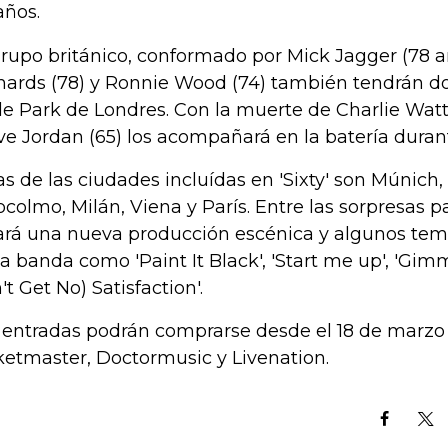
años.
grupo británico, conformado por Mick Jagger (78 a
hards (78) y Ronnie Wood (74) también tendrán do
e Park de Londres. Con la muerte de Charlie Watt
ve Jordan (65) los acompañará en la batería durante
as de las ciudades incluídas en 'Sixty' son Múnich
ocolmo, Milán, Viena y París. Entre las sorpresas p
ará una nueva producción escénica y algunos te
la banda como 'Paint It Black', 'Start me up', 'Gimme
't Get No) Satisfaction'.
 entradas podrán comprarse desde el 18 de marz
ketmaster, Doctormusic y Livenation.