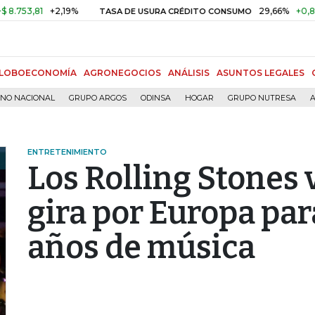
81
+2,19%
29,66%
+0,87%
+3
TASA DE USURA CRÉDITO CONSUMO
LOBOECONOMÍA
AGRONEGOCIOS
ANÁLISIS
ASUNTOS LEGALES
RNO NACIONAL
GRUPO ARGOS
ODINSA
HOGAR
GRUPO NUTRESA
A
ENTRETENIMIENTO
Los Rolling Stones 
gira por Europa par
años de música