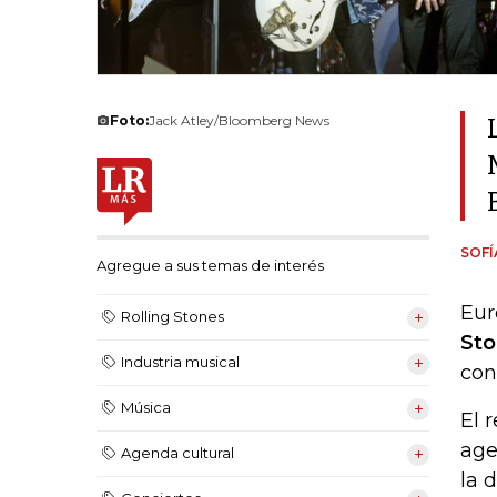
Foto:
Jack Atley/Bloomberg News
SOF
Agregue a sus temas de interés
Eur
Rolling Stones
Sto
Industria musical
con
Música
El 
age
Agenda cultural
la 