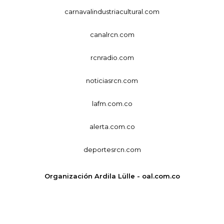
carnavalindustriacultural.com
canalrcn.com
rcnradio.com
noticiasrcn.com
lafm.com.co
alerta.com.co
deportesrcn.com
Organización Ardila Lülle - oal.com.co