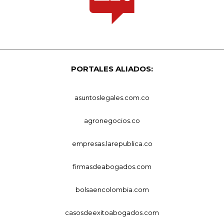
PORTALES ALIADOS:
asuntoslegales.com.co
agronegocios.co
empresas.larepublica.co
firmasdeabogados.com
bolsaencolombia.com
casosdeexitoabogados.com