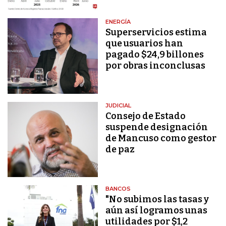
ENERGÍA
Superservicios estima
que usuarios han
pagado $24,9 billones
por obras inconclusas
JUDICIAL
Consejo de Estado
suspende designación
de Mancuso como gestor
de paz
BANCOS
"No subimos las tasas y
aún así logramos unas
utilidades por $1,2