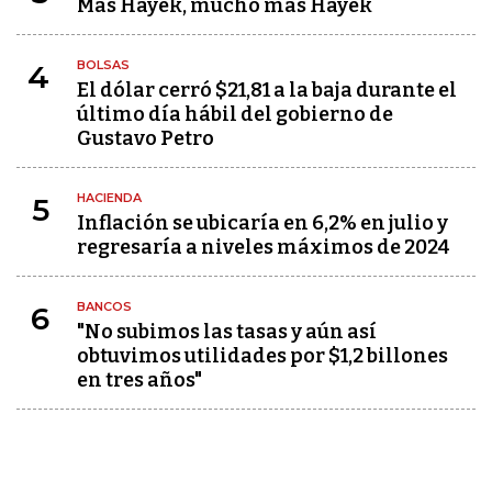
Más Hayek, mucho más Hayek
BOLSAS
4
El dólar cerró $21,81 a la baja durante el
último día hábil del gobierno de
Gustavo Petro
HACIENDA
5
Inflación se ubicaría en 6,2% en julio y
regresaría a niveles máximos de 2024
BANCOS
6
"No subimos las tasas y aún así
obtuvimos utilidades por $1,2 billones
en tres años"