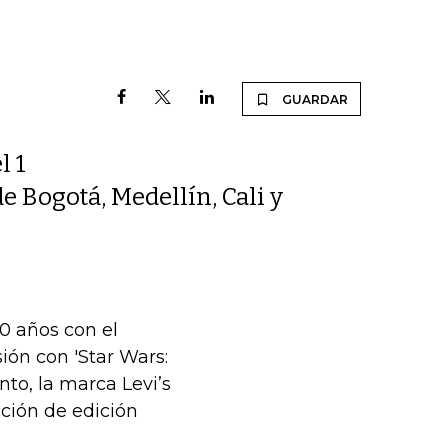
GUARDAR
l 1
 Bogotá, Medellín, Cali y
0 años con el
ión con 'Star Wars:
to, la marca Levi’s
cción de edición