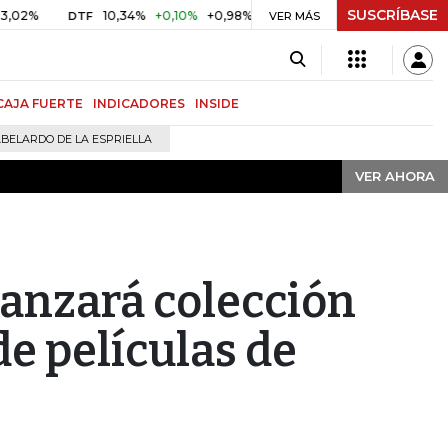
SUSCRÍBASE
VER AHORA
10,34%
+0,10%
+0,98%
$ 416,91
+$ 0,05
+0,01%
DTF
UVR
VER MÁS
CAJA FUERTE
INDICADORES
INSIDE
BELARDO DE LA ESPRIELLA
VER AHORA
lanzará colección
de películas de