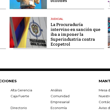
billones
JUDICIAL
La Procuraduría
intervino en sanción que
iba a imponer la
Superindustria contra
Ecopetrol
CCIONES
MANT
Alta Gerencia
Análisis
Mesa d
Caja Fuerte
Comunidad
Nuestr
Empresarial
Contác
Directorio
Economía
Aviso 