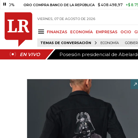
Posesión presidencial de Abelardo
EN VIVO
$ 408.498,97
+$ 8.753,81
+2
ORO COMPRA BANCO DE LA REPÚBLICA
VIERNES, 07 DE AGOSTO DE 2026
FINANZAS
ECONOMÍA
EMPRESAS
OCIO
G
TEMAS DE CONVERSACIÓN
ECONOMÍA
GOBIE
Posesión presidencial de Abelardo
EN VIVO