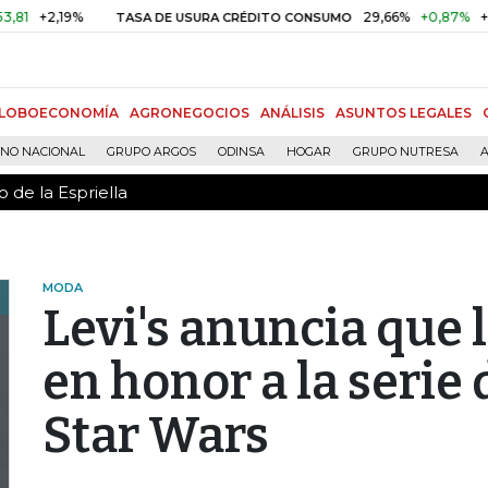
 de la Espriella
,19%
29,66%
+0,87%
+3,02%
TASA DE USURA CRÉDITO CONSUMO
LOBOECONOMÍA
AGRONEGOCIOS
ANÁLISIS
ASUNTOS LEGALES
RNO NACIONAL
GRUPO ARGOS
ODINSA
HOGAR
GRUPO NUTRESA
A
 de la Espriella
MODA
Levi's anuncia que 
en honor a la serie 
Star Wars