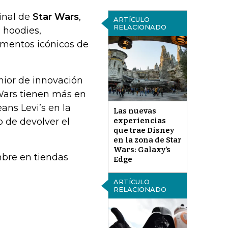
ginal de
Star Wars
,
ARTÍCULO
RELACIONADO
, hoodies,
ementos icónicos de
ior de innovación
 Wars tienen más en
ans Levi’s en la
Las nuevas
no de devolver el
experiencias
que trae Disney
en la zona de Star
Wars: Galaxy’s
embre en tiendas
Edge
ARTÍCULO
RELACIONADO