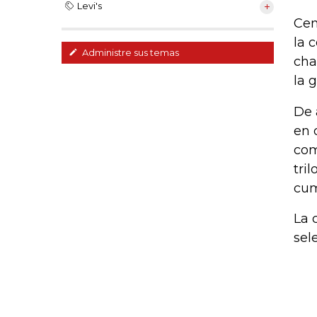
Levi's
Cen
la c
Administre sus temas
cha
la 
De 
en 
com
tri
cum
La 
sel