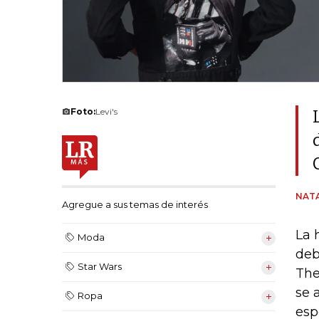
Foto:
Levi's
NAT
Agregue a sus temas de interés
La 
Moda
deb
Star Wars
The
se 
Ropa
esp