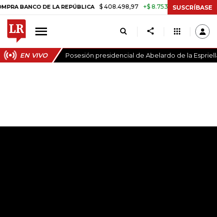
$ 408.498,97
+$ 8.753,81
+2,19%
O DE LA REPÚBLICA
TASA DE US
SUSCRÍBASE
EN VIVO
Posesión presidencial de Abelardo de la Espriell