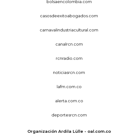
bolsaencolombia.com
casosdeexitoabogados.com
carnavalindustriacultural.com
canalrcn.com
rcnradio.com
noticiasrcn.com
lafm.com.co
alerta.com.co
deportesrcn.com
Organización Ardila Lülle - oal.com.co