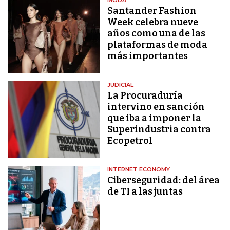
Santander Fashion
Week celebra nueve
años como una de las
plataformas de moda
más importantes
JUDICIAL
La Procuraduría
intervino en sanción
que iba a imponer la
Superindustria contra
Ecopetrol
INTERNET ECONOMY
Ciberseguridad: del área
de TI a las juntas