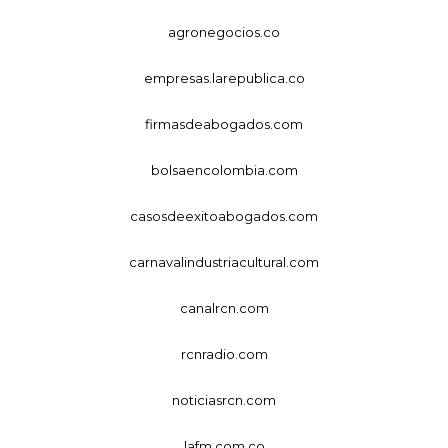
agronegocios.co
empresas.larepublica.co
firmasdeabogados.com
bolsaencolombia.com
casosdeexitoabogados.com
carnavalindustriacultural.com
canalrcn.com
rcnradio.com
noticiasrcn.com
lafm.com.co