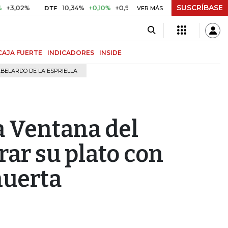
SUSCRÍBASE
10,34%
+0,10%
+0,98%
$ 416,91
+$ 0,05
+0,01%
DTF
UVR
VER MÁS
CAJA FUERTE
INDICADORES
INSIDE
BELARDO DE LA ESPRIELLA
a Ventana del
ar su plato con
huerta