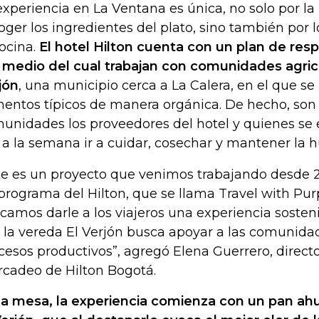
experiencia en La Ventana es única, no solo por la
oger los ingredientes del plato, sino también por 
cocina.
El hotel Hilton cuenta con un plan de resp
 medio del cual trabajan con comunidades agricu
jón
, una municipio cerca a La Calera, en el que s
mentos típicos de manera orgánica. De hecho, son
unidades los proveedores del hotel y quienes se
 a la semana ir a cuidar, cosechar y mantener la hu
te es un proyecto que venimos trabajando desde 
programa del Hilton, que se llama Travel with Pur
camos darle a los viajeros una experiencia sosteni
 la vereda El Verjón busca apoyar a las comunida
cesos productivos”, agregó Elena Guerrero, direct
cadeo de Hilton Bogotá.
la mesa, la experiencia comienza con un pan a