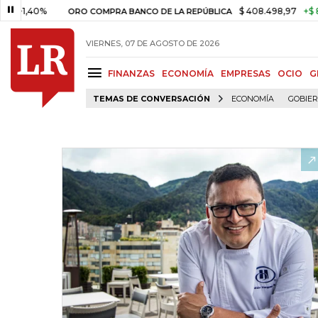
$ 408.498,97
+$ 8.753,81
+
ORO COMPRA BANCO DE LA REPÚBLICA
VIERNES, 07 DE AGOSTO DE 2026
FINANZAS
ECONOMÍA
EMPRESAS
OCIO
G
TEMAS DE CONVERSACIÓN
ECONOMÍA
GOBIE