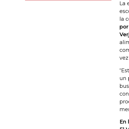
La 
esc
la 
por
Ver
ali
com
vez
“Es
un 
bus
con
pro
mer
En 