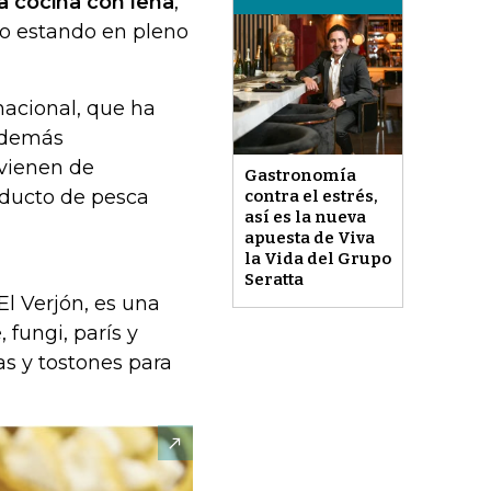
la cocina con leña
,
po estando en pleno
nacional, que ha
s demás
 vienen de
Gastronomía
oducto de pesca
contra el estrés,
así es la nueva
apuesta de Viva
la Vida del Grupo
Seratta
El Verjón, es una
fungi, parís y
s y tostones para