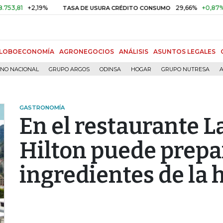
2,19%
29,66%
+0,87%
+3,02%
TASA DE USURA CRÉDITO CONSUMO
LOBOECONOMÍA
AGRONEGOCIOS
ANÁLISIS
ASUNTOS LEGALES
RNO NACIONAL
GRUPO ARGOS
ODINSA
HOGAR
GRUPO NUTRESA
A
GASTRONOMÍA
En el restaurante L
Hilton puede prepar
ingredientes de la 