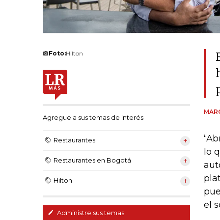
Foto:
Hilton
MAR
Agregue a sus temas de interés
“Ab
Restaurantes
lo 
Restaurantes en Bogotá
aut
pla
Hilton
pue
el 
Administre sus temas