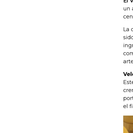
El 
un 
cen
La 
sid
ing
com
art
Vel
Est
cre
por
el f