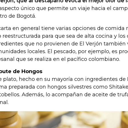
Verjón, que al destaparlo evoca el mejor olor de 
aspecto único que permite un viaje hacia el cam
tro de Bogotá.
carta en general tiene varias opciones de comida 
o reestructurada para que sea de alta cocina y lo
redientes que no provienen de El Verjón también
unidades locales. El pescado, por ejemplo, es pr
esanal que se realiza en el pacífico colombiano.
oute de Hongos
e plato, hecho en su mayoría con ingredientes de 
ma preparada con hongos silvestres como Shitake, 
tobellos. Además, lo acompañan de aceite de trufa
inal.