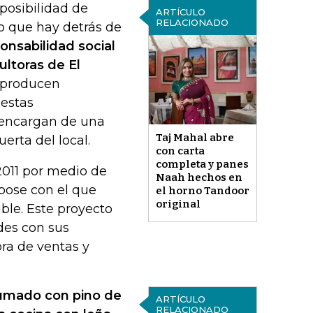
 posibilidad de
ARTÍCULO
RELACIONADO
lo que hay detrás de
onsabilidad social
ltoras de El
e producen
 estas
 encargan de una
Taj Mahal abre
erta del local.
con carta
completa y panes
2011 por medio de
Naah hechos en
pose con el que
el horno Tandoor
original
ble. Este proyecto
des con sus
ora de ventas y
humado con pino de
ARTÍCULO
RELACIONADO