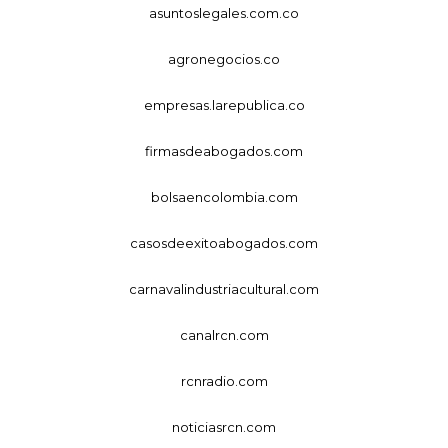
asuntoslegales.com.co
agronegocios.co
empresas.larepublica.co
firmasdeabogados.com
bolsaencolombia.com
casosdeexitoabogados.com
carnavalindustriacultural.com
canalrcn.com
rcnradio.com
noticiasrcn.com