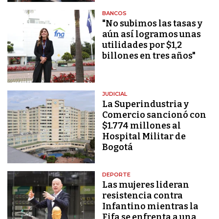
BANCOS
"No subimos las tasas y
aún así logramos unas
utilidades por $1,2
billones en tres años"
JUDICIAL
La Superindustria y
Comercio sancionó con
$1.774 millones al
Hospital Militar de
Bogotá
DEPORTE
Las mujeres lideran
resistencia contra
Infantino mientras la
Fifa se enfrenta a una