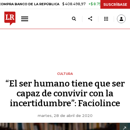
$ 408.498,97
+$ 8.753,81
+2,19%
NCO DE LA REPÚBLICA
TASA DE 
SUSCRÍBASE
CULTURA
“El ser humano tiene que ser
capaz de convivir con la
incertidumbre”: Faciolince
martes, 28 de abril de 2020