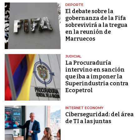
DEPORTE
El debate sobre la
gobernanza de la Fifa
sobrevivirá a la tregua
en la reunión de
Marruecos
JUDICIAL
La Procuraduría
intervino en sanción
que iba a imponer la
Superindustria contra
Ecopetrol
INTERNET ECONOMY
Ciberseguridad: del área
de TI a las juntas