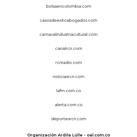
bolsaencolombia.com
casosdeexitoabogados.com
carnavalindustriacultural.com
canalrcn.com
rcnradio.com
noticiasrcn.com
lafm.com.co
alerta.com.co
deportesrcn.com
Organización Ardila Lülle - oal.com.co