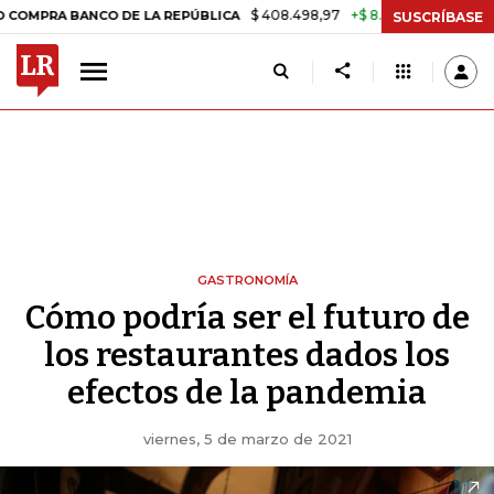
$ 408.498,97
+$ 8.753,81
+2,19%
ANCO DE LA REPÚBLICA
TASA D
SUSCRÍBASE
GASTRONOMÍA
Cómo podría ser el futuro de
los restaurantes dados los
efectos de la pandemia
viernes, 5 de marzo de 2021